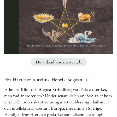
OTHER FORMATS
PEER REVIEW PROCESS
Download book cover
Eva Haettner Aurelius, Henrik Bogdan etc
Hilma af Klint och August Strindberg var båda esoteriker,
men vad är esoterism? Under senare delen av 1800-talet kom
så kallade esoteriska strömningar att etablera sig i kulturella
och intellektuella kretsar i Europa, inte minst i Sverige.
Hemliga läror, riter och praktiker som alkemi, astrologi,