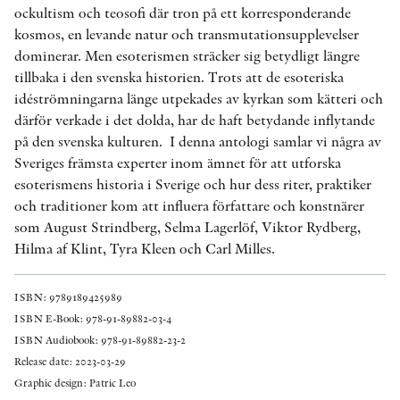
ockultism och teosofi där tron på ett korresponderande
kosmos, en levande natur och transmutationsupplevelser
dominerar. Men esoterismen sträcker sig betydligt längre
tillbaka i den svenska historien. Trots att de esoteriska
idéströmningarna länge utpekades av kyrkan som kätteri och
därför verkade i det dolda, har de haft betydande inflytande
på den svenska kulturen. I denna antologi samlar vi några av
Sveriges främsta experter inom ämnet för att utforska
esoterismens historia i Sverige och hur dess riter, praktiker
och traditioner kom att influera författare och konstnärer
som August Strindberg, Selma Lagerlöf, Viktor Rydberg,
Hilma af Klint, Tyra Kleen och Carl Milles.
ISBN: 9789189425989
ISBN E-Book: 978-91-89882-03-4
ISBN Audiobook: 978-91-89882-23-2
Release date: 2023-03-29
Graphic design: Patric Leo