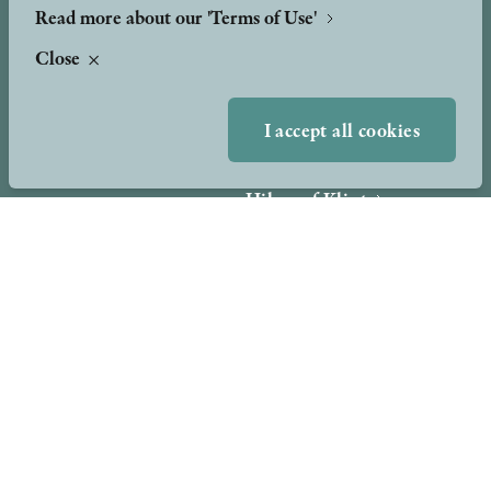
Read more about our 'Terms of Use'
Close
About
Awards & Formats
Awards
I accept all cookies
Other formats
Our Books
Hilma af Klint
Authors
Press
News
Contact
Podcast & Video
Peer Review process
TERMS OF USE
GDPR