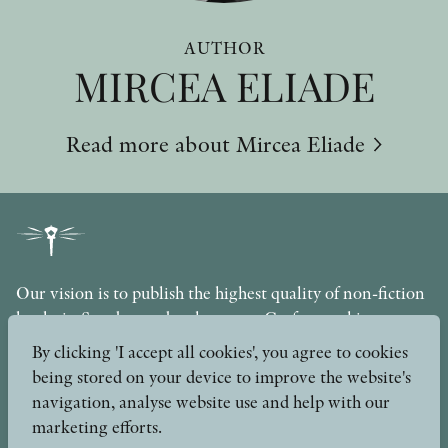
AUTHOR
MIRCEA ELIADE
Read more about Mircea Eliade
Our vision is to publish the highest quality of non-fiction
books in Sweden under the motto Craftsmanship,
Scholarship and Quality. The publishing company is part
By clicking 'I accept all cookies', you agree to cookies
of the Axel and Margaret Ax:son Johnson Foundation for
being stored on your device to improve the website's
Public Benefit.
navigation, analyse website use and help with our
marketing efforts.
info@stolpepublishing.se