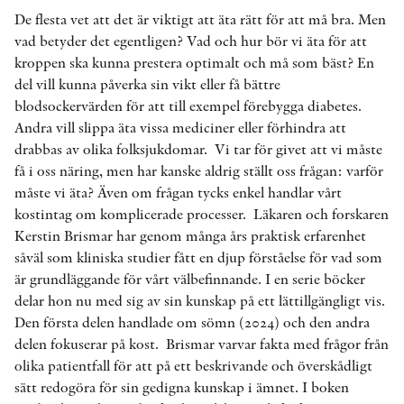
De flesta vet att det är viktigt att äta rätt för att må bra. Men
vad betyder det egentligen? Vad och hur bör vi äta för att
kroppen ska kunna prestera optimalt och må som bäst? En
del vill kunna påverka sin vikt eller få bättre
blodsockervärden för att till exempel förebygga diabetes.
Andra vill slippa äta vissa mediciner eller förhindra att
drabbas av olika folksjukdomar. Vi tar för givet att vi måste
få i oss näring, men har kanske aldrig ställt oss frågan: varför
måste vi äta? Även om frågan tycks enkel handlar vårt
kostintag om komplicerade processer. Läkaren och forskaren
Kerstin Brismar har genom många års praktisk erfarenhet
såväl som kliniska studier fått en djup förståelse för vad som
är grundläggande för vårt välbefinnande. I en serie böcker
delar hon nu med sig av sin kunskap på ett lättillgängligt vis.
Den första delen handlade om sömn (2024) och den andra
delen fokuserar på kost. Brismar varvar fakta med frågor från
olika patientfall för att på ett beskrivande och överskådligt
sätt redogöra för sin gedigna kunskap i ämnet. I boken