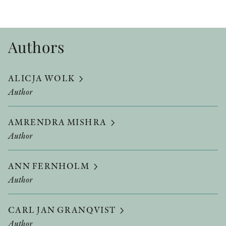
Authors
ALICJA WOLK
Author
AMRENDRA MISHRA
Author
ANN FERNHOLM
Author
CARL JAN GRANQVIST
Author