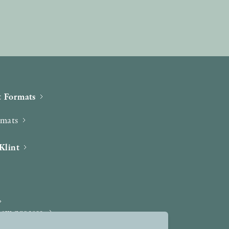
 Formats
rmats
Klint
iew process