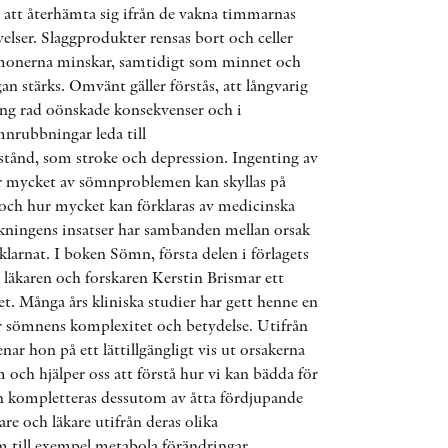
t att återhämta sig ifrån de vakna timmarnas
AWARDS
velser. Slaggprodukter rensas bort och celler
monerna minskar, samtidigt som minnet och
OTHER FORMATS
n stärks. Omvänt gäller förstås, att långvarig
ång rad oönskade konsekvenser och i
nrubbningar leda till
lstånd, som stroke och depression. Ingenting av
ur mycket av sömnproblemen kan skyllas på
 och hur mycket kan förklaras av medicinska
PEER REVIEW PROCESS
kningens insatser har sambanden mellan orsak
klarnat. I boken Sömn, första delen i förlagets
r läkaren och forskaren Kerstin Brismar ett
. Många års kliniska studier har gett henne en
ör sömnens komplexitet och betydelse. Utifrån
nar hon på ett lättillgängligt vis ut orsakerna
 och hjälper oss att förstå hur vi kan bädda för
n kompletteras dessutom av åtta fördjupande
are och läkare utifrån deras olika
 till exempel metabola förändringar,