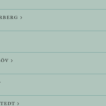
ERBERG
LÖV
STEDT