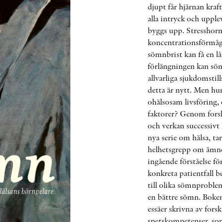
djupt får hjärnan kraf
alla intryck och upple
byggs upp. Stresshor
koncentrationsförmåga
sömnbrist kan få en l
förlängningen kan söm
allvarliga sjukdomstil
detta är nytt. Men h
ohälsosam livsföring,
faktorer? Genom fors
och verkan successivt 
nya serie om hälsa, ta
helhetsgrepp om ämnet
ingående förståelse f
konkreta patientfall be
till olika sömnproblem
en bättre sömn. Boke
essäer skrivna av forsk
spetskompetenser, som