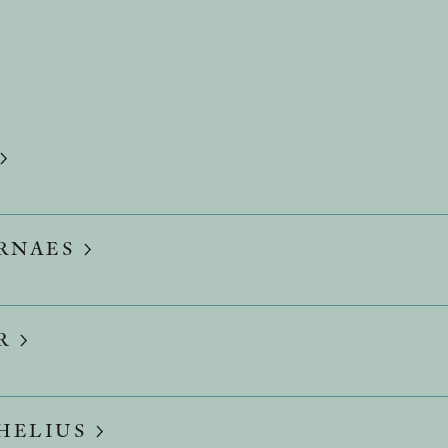
RNAES
AR
THELIUS