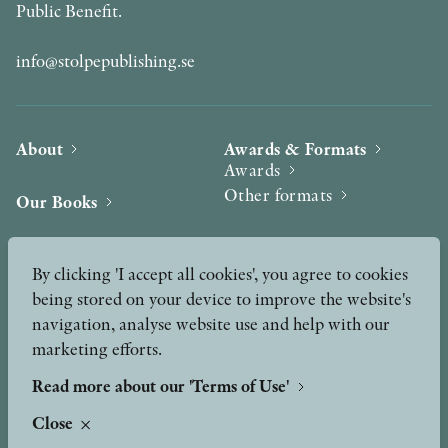
Public Benefit.
info@stolpepublishing.se
About
Awards & Formats
Awards
Other formats
Our Books
Hilma af Klint
Authors
By clicking 'I accept all cookies', you agree to cookies
being stored on your device to improve the website's
Press
News
navigation, analyse website use and help with our
marketing efforts.
Contact
Podcast & Video
Peer Review process
Read more about our 'Terms of Use'
Close