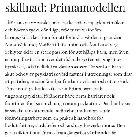
skillnad: Primamodellen
I början av 2000-talet, när trycket på barnpsykiatrin ökar
och köerna tycks oändliga, träder tre visionära
barnpsykiatriker fram för att förändra vården i ­ grunden.
Anna Wiklund, MaiBritt Giacobini och Åsa Lundberg
Schlyter delar en stark passion för att hjälpa barn, men även
en djup frustration över det rådande systemet präglat av
byråkrati, och ineffektiva vårdprocesser. De ser hur barn i
akut behov av psykiatrisk vård fastnar i utredningar som drar
ut på tiden, medan familjer famlar i ovisshet och utan stöd.
Deras modiga beslut att starta Prima barn- och
ungdomspsykiatri förändrar både deras karriärer och
framtiden för barn och unga inom psykiatrin. Den här boken
är såväl en inspirerande berättelse om banbrytande
förändringsarbete som en praktisk handbok för
beslutsfattare, vårdchefer och andra yrkesverksamma. Den
ger insikter i hur Primas framgångsrika vårdmodell är