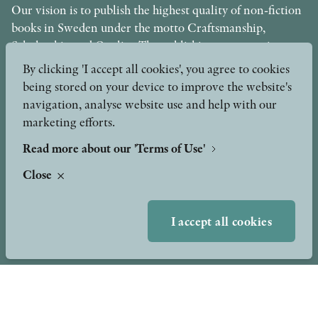
Our vision is to publish the highest quality of non-fiction
books in Sweden under the motto Craftsmanship,
Scholarship and Quality. The publishing company is part
of the Axel and Margaret Ax:son Johnson Foundation for
By clicking 'I accept all cookies', you agree to cookies
Public Benefit.
being stored on your device to improve the website's
navigation, analyse website use and help with our
info@stolpepublishing.se
marketing efforts.
Read more about our 'Terms of Use'
Close
About
Awards & Formats
Awards
Other formats
Our Books
I accept all cookies
Hilma af Klint
Authors
Press
News