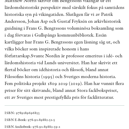
Matthew Norris skriver om Bengtssons vikingar ur ett
lärdomshistoriskt perspektiv med särskilt fokus på samtidens
historiska syn på vikingatiden. Slutligen får vi av Patrik
Andersson, Johan Asp och Gustaf Fryksén en arkivhistorisk
guidning i Frans G. Bengtssons voluminösa boksamling som
i dag förvaras i Gullspångs kommunbibliotek. Essän
kartlägger hur Frans G. Bengtssons egen läsning såg ut, och
vilka böcker som inspirerade honom i hans
författarskap.Svante Nordin är professor emeritus i idé- och
lärdomshistoria vid Lunds universitet. Han har skrivit ett
flertal böcker om idéhistoria och filosofi, bland annat
Filosofins historia (1995) och Sveriges moderna historia.
Fem politiska projekt 1809 2019 (2019). Han har vunnit flera
priser för sitt skrivande, bland annat Stora fackbokspriset,
ett av Sveriges mest prestigefyllda pris för facklitteratur.
ISBN: 9789189696853
ISBN E-Book: 978-91-89882-51-5
ISBN Audiobook: 978-91-89882-59-1