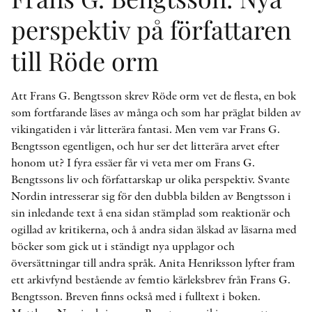
perspektiv på författaren
till Röde orm
Att Frans G. Bengtsson skrev Röde orm vet de flesta, en bok
som fortfarande läses av många och som har präglat bilden av
vikingatiden i vår litterära fantasi. Men vem var Frans G.
Bengtsson egentligen, och hur ser det litterära arvet efter
honom ut? I fyra essäer får vi veta mer om Frans G.
Bengtssons liv och författarskap ur olika perspektiv. Svante
Nordin intresserar sig för den dubbla bilden av Bengtsson i
sin inledande text å ena sidan stämplad som reaktionär och
ogillad av kritikerna, och å andra sidan älskad av läsarna med
böcker som gick ut i ständigt nya upplagor och
översättningar till andra språk. Anita Henriksson lyfter fram
ett arkivfynd bestående av femtio kärleksbrev från Frans G.
Bengtsson. Breven finns också med i fulltext i boken.