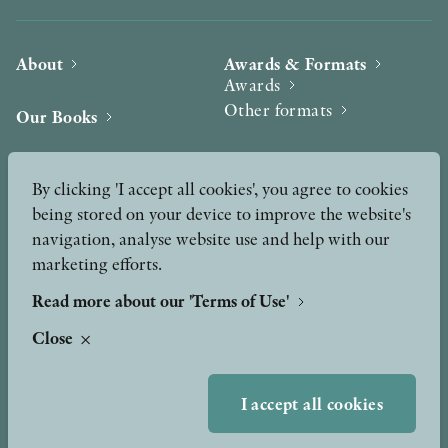
About
Awards & Formats
Awards
Other formats
Our Books
Hilma af Klint
Authors
By clicking 'I accept all cookies', you agree to cookies
being stored on your device to improve the website's
Press
News
navigation, analyse website use and help with our
marketing efforts.
Contact
Podcast & Video
Peer Review process
Read more about our 'Terms of Use'
Close
TERMS OF USE
I accept all cookies
GDPR