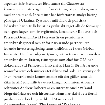
aspekter. Här återknyter författarna till Clausewitz
konstaterande att krig är en fortsättning på politiken, men
med andra medel. Inte minst har författarnas analys bäring
på kriget i Ukraina. Rysslands militära och politiska
ledarskap har hittills brustit i praktiskt taget alla de förmågor
och egenskaper som är avgörande, konstaterar Roberts och
Petraeus.General David Petraeus är en pensionerad
amerikansk general och är för närvarande partner i ett
ledande investeringsbolag samt ordförande i dess Global
Institute. Han har tidigare tjänstgjort trettiosju år inom den
amerikanska militären, tjänstgjort som chef för CIA och
doktorerat vid Princeton University. Han är för närvarande
seniorforskare och universitetslektor vid Yale University och
är en framträdande kommentator när det gäller samtida
säkerhetsfrågor, militära utvecklingar och internationella
relationer.Andrew Roberts är en internationellt välkänd
biografiförfattare och historiker. Hans har skrivit ett flertal
prisbelönade böcker, däribland Masters and
Commanders (2009), The Storm of War (2011)