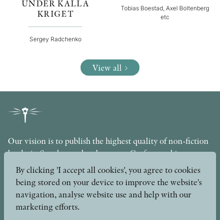
UNDER KALLA
Tobias Boestad, Axel Boltenberg
KRIGET
etc
Sergey Radchenko
View all
Our vision is to publish the highest quality of non-fiction
books in Sweden under the motto Craftsmanship,
Scholarship and Quality. The publishing company is part
By clicking 'I accept all cookies', you agree to cookies
of the Axel and Margaret Ax:son Johnson Foundation for
being stored on your device to improve the website's
Public Benefit.
navigation, analyse website use and help with our
marketing efforts.
info@stolpepublishing.se