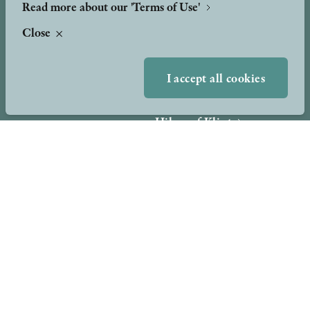
Read more about our 'Terms of Use'
Close
About
Awards & Formats
Awards
I accept all cookies
Other formats
Our Books
Hilma af Klint
Authors
Press
News
Contact
Podcast & Video
Peer Review process
TERMS OF USE
GDPR