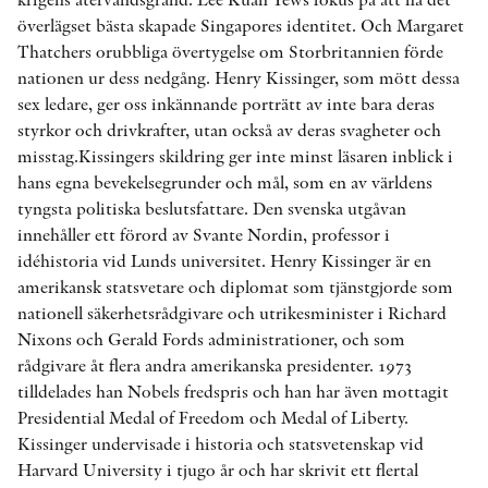
överlägset bästa skapade Singapores identitet. Och Margaret
Thatchers orubbliga övertygelse om Storbritannien förde
nationen ur dess nedgång. Henry Kissinger, som mött dessa
sex ledare, ger oss inkännande porträtt av inte bara deras
styrkor och drivkrafter, utan också av deras svagheter och
misstag.Kissingers skildring ger inte minst läsaren inblick i
hans egna bevekelsegrunder och mål, som en av världens
tyngsta politiska beslutsfattare. Den svenska utgåvan
innehåller ett förord av Svante Nordin, professor i
idéhistoria vid Lunds universitet. Henry Kissinger är en
amerikansk statsvetare och diplomat som tjänstgjorde som
nationell säkerhetsrådgivare och utrikesminister i Richard
Nixons och Gerald Fords administrationer, och som
rådgivare åt flera andra amerikanska presidenter. 1973
tilldelades han Nobels fredspris och han har även mottagit
Presidential Medal of Freedom och Medal of Liberty.
Kissinger undervisade i historia och statsvetenskap vid
Harvard University i tjugo år och har skrivit ett flertal