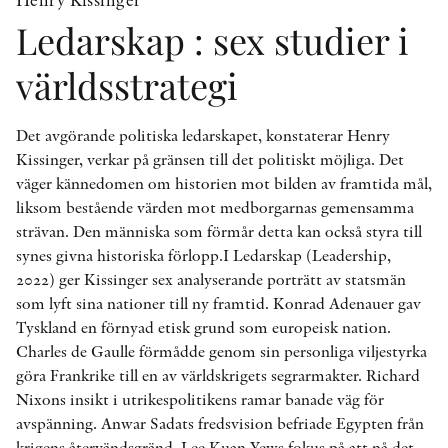
Ledarskap : sex studier i
världsstrategi
Det avgörande politiska ledarskapet, konstaterar Henry
Kissinger, verkar på gränsen till det politiskt möjliga. Det
väger kännedomen om historien mot bilden av framtida mål,
liksom bestående värden mot medborgarnas gemensamma
strävan. Den människa som förmår detta kan också styra till
synes givna historiska förlopp.I Ledarskap (Leadership,
2022) ger Kissinger sex analyserande porträtt av statsmän
som lyft sina nationer till ny framtid. Konrad Adenauer gav
Tyskland en förnyad etisk grund som europeisk nation.
Charles de Gaulle förmådde genom sin personliga viljestyrka
göra Frankrike till en av världskrigets segrarmakter. Richard
Nixons insikt i utrikespolitikens ramar banade väg för
avspänning. Anwar Sadats fredsvision befriade Egypten från
krigens återvändsgränd. Lee Kuan Yews fokus på att nå det