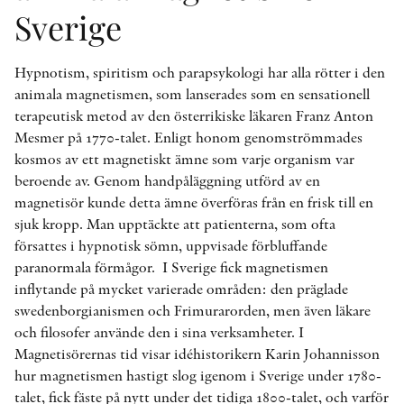
Sverige
Hypnotism, spiritism och parapsykologi har alla rötter i den
animala magnetismen, som lanserades som en sensationell
terapeutisk metod av den österrikiske läkaren Franz Anton
Mesmer på 1770-talet. Enligt honom genomströmmades
kosmos av ett magnetiskt ämne som varje organism var
beroende av. Genom handpåläggning utförd av en
magnetisör kunde detta ämne överföras från en frisk till en
sjuk kropp. Man upptäckte att patienterna, som ofta
försattes i hypnotisk sömn, uppvisade förbluffande
paranormala förmågor. I Sverige fick magnetismen
inflytande på mycket varierade områden: den präglade
swedenborgianismen och Frimurarorden, men även läkare
och filosofer använde den i sina verksamheter. I
Magnetisörernas tid visar idéhistorikern Karin Johannisson
hur magnetismen hastigt slog igenom i Sverige under 1780-
talet, fick fäste på nytt under det tidiga 1800-talet, och varför