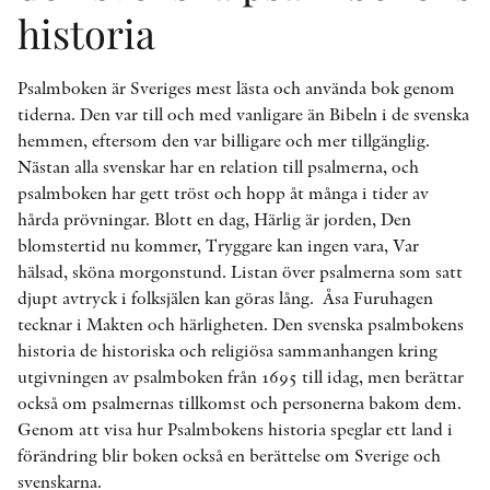
historia
Psalmboken är Sveriges mest lästa och använda bok genom
tiderna. Den var till och med vanligare än Bibeln i de svenska
hemmen, eftersom den var billigare och mer tillgänglig.
Nästan alla svenskar har en relation till psalmerna, och
psalmboken har gett tröst och hopp åt många i tider av
hårda prövningar. Blott en dag, Härlig är jorden, Den
blomstertid nu kommer, Tryggare kan ingen vara, Var
hälsad, sköna morgonstund. Listan över psalmerna som satt
djupt avtryck i folksjälen kan göras lång. Åsa Furuhagen
tecknar i Makten och härligheten. Den svenska psalmbokens
historia de historiska och religiösa sammanhangen kring
utgivningen av psalmboken från 1695 till idag, men berättar
också om psalmernas tillkomst och personerna bakom dem.
Genom att visa hur Psalmbokens historia speglar ett land i
förändring blir boken också en berättelse om Sverige och
svenskarna.