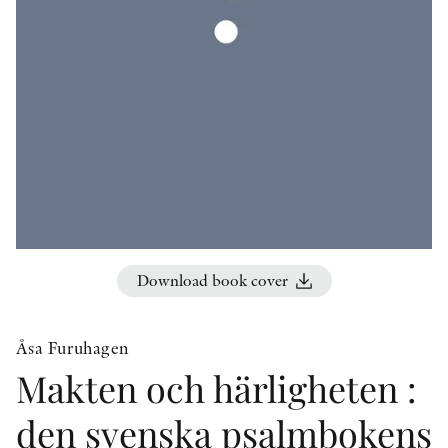
OTHER FORMATS
PEER REVIEW PROCESS
Download book cover
Åsa Furuhagen
Makten och härligheten :
den svenska psalmbokens