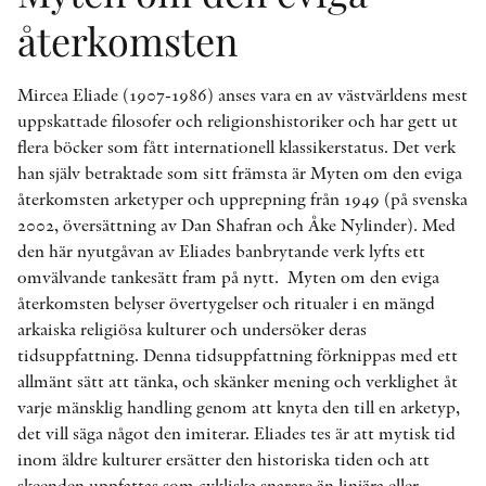
återkomsten
Mircea Eliade (1907-1986) anses vara en av västvärldens mest
uppskattade filosofer och religionshistoriker och har gett ut
flera böcker som fått internationell klassikerstatus. Det verk
han själv betraktade som sitt främsta är Myten om den eviga
återkomsten arketyper och upprepning från 1949 (på svenska
2002, översättning av Dan Shafran och Åke Nylinder). Med
den här nyutgåvan av Eliades banbrytande verk lyfts ett
omvälvande tankesätt fram på nytt. Myten om den eviga
återkomsten belyser övertygelser och ritualer i en mängd
arkaiska religiösa kulturer och undersöker deras
tidsuppfattning. Denna tidsuppfattning förknippas med ett
allmänt sätt att tänka, och skänker mening och verklighet åt
varje mänsklig handling genom att knyta den till en arketyp,
det vill säga något den imiterar. Eliades tes är att mytisk tid
inom äldre kulturer ersätter den historiska tiden och att
skeenden uppfattas som cykliska snarare än linjära eller