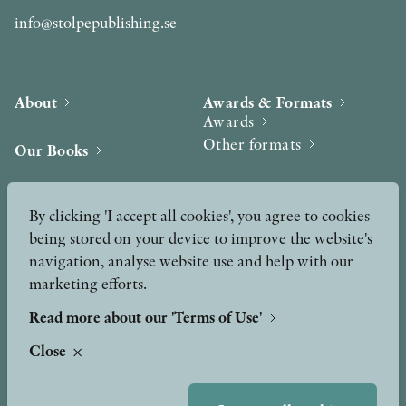
info@stolpepublishing.se
About
Awards & Formats
Awards
Other formats
Our Books
Hilma af Klint
Authors
By clicking 'I accept all cookies', you agree to cookies
being stored on your device to improve the website's
Press
News
navigation, analyse website use and help with our
marketing efforts.
Contact
Podcast & Video
Peer Review process
Read more about our 'Terms of Use'
Close
TERMS OF USE