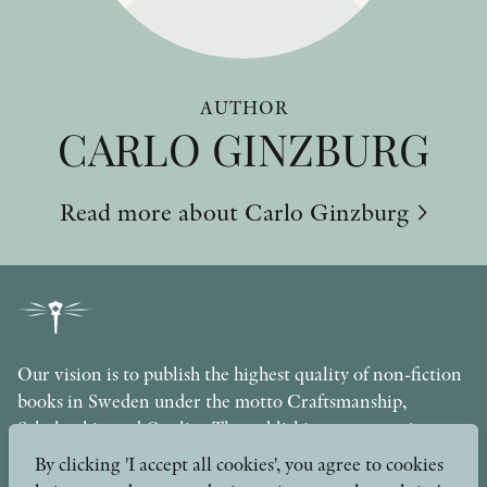
AUTHOR
CARLO GINZBURG
Read more about Carlo Ginzburg
Our vision is to publish the highest quality of non-fiction
books in Sweden under the motto Craftsmanship,
Scholarship and Quality. The publishing company is part
of the Axel and Margaret Ax:son Johnson Foundation for
By clicking 'I accept all cookies', you agree to cookies
Public Benefit.