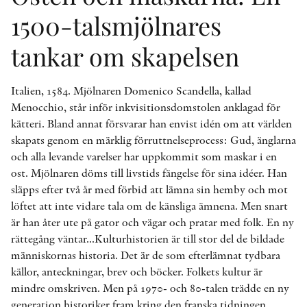
1500-talsmjölnares
tankar om skapelsen
Italien, 1584. Mjölnaren Domenico Scandella, kallad
Menocchio, står inför inkvisitionsdomstolen anklagad för
kätteri. Bland annat försvarar han envist idén om att världen
skapats genom en märklig förruttnelseprocess: Gud, änglarna
och alla levande varelser har uppkommit som maskar i en
ost. Mjölnaren döms till livstids fängelse för sina idéer. Han
släpps efter två år med förbid att lämna sin hemby och mot
löftet att inte vidare tala om de känsliga ämnena. Men snart
är han åter ute på gator och vägar och pratar med folk. En ny
rättegång väntar...Kulturhistorien är till stor del de bildade
människornas historia. Det är de som efterlämnat tydbara
källor, anteckningar, brev och böcker. Folkets kultur är
mindre omskriven. Men på 1970- och 80-talen trädde en ny
generation historiker fram kring den franska tidningen