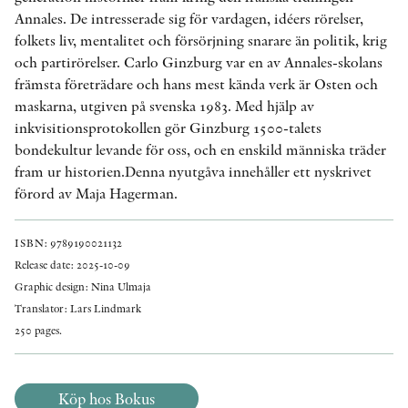
Annales. De intresserade sig för vardagen, idéers rörelser,
folkets liv, mentalitet och försörjning snarare än politik, krig
och partirörelser. Carlo Ginzburg var en av Annales-skolans
främsta företrädare och hans mest kända verk är Osten och
maskarna, utgiven på svenska 1983. Med hjälp av
inkvisitionsprotokollen gör Ginzburg 1500-talets
bondekultur levande för oss, och en enskild människa träder
fram ur historien.Denna nyutgåva innehåller ett nyskrivet
förord av Maja Hagerman.
ISBN: 9789190021132
Release date: 2025-10-09
Graphic design: Nina Ulmaja
Translator: Lars Lindmark
250 pages.
Köp hos Bokus