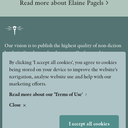
Read more about Elaine Pagels
Our vision is to publish the highest quality of non-fiction
books in Sweden under the motto Craftsmanship,
Scholarship and Quality. The publishing company is part
By clicking 'I accept all cookies', you agree to cookies
of the Axel and Margaret Ax:son Johnson Foundation for
being stored on your device to improve the website's
Public Benefit.
navigation, analyse website use and help with our
marketing efforts.
info@stolpepublishing.se
Read more about our 'Terms of Use'
Close
About
Awards & Formats
Awards
I accept all cookies
Other formats