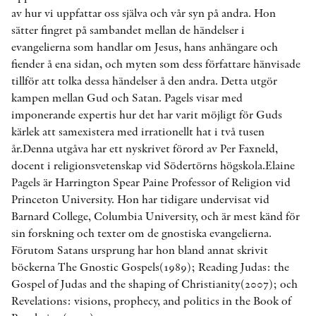
av hur vi uppfattar oss själva och vår syn på andra. Hon
sätter fingret på sambandet mellan de händelser i
evangelierna som handlar om Jesus, hans anhängare och
fiender å ena sidan, och myten som dess författare hänvisade
tillför att tolka dessa händelser å den andra. Detta utgör
kampen mellan Gud och Satan. Pagels visar med
imponerande expertis hur det har varit möjligt för Guds
kärlek att samexistera med irrationellt hat i två tusen
år.Denna utgåva har ett nyskrivet förord av Per Faxneld,
docent i religionsvetenskap vid Södertörns högskola.Elaine
Pagels är Harrington Spear Paine Professor of Religion vid
Princeton University. Hon har tidigare undervisat vid
Barnard College, Columbia University, och är mest känd för
sin forskning och texter om de gnostiska evangelierna.
Förutom Satans ursprung har hon bland annat skrivit
böckerna The Gnostic Gospels(1989); Reading Judas: the
Gospel of Judas and the shaping of Christianity(2007); och
Revelations: visions, prophecy, and politics in the Book of