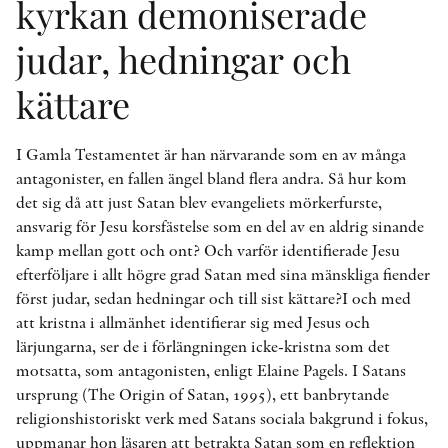
kyrkan demoniserade
judar, hedningar och
kättare
I Gamla Testamentet är han närvarande som en av många
antagonister, en fallen ängel bland flera andra. Så hur kom
det sig då att just Satan blev evangeliets mörkerfurste,
ansvarig för Jesu korsfästelse som en del av en aldrig sinande
kamp mellan gott och ont? Och varför identifierade Jesu
efterföljare i allt högre grad Satan med sina mänskliga fiender
först judar, sedan hedningar och till sist kättare?I och med
att kristna i allmänhet identifierar sig med Jesus och
lärjungarna, ser de i förlängningen icke-kristna som det
motsatta, som antagonisten, enligt Elaine Pagels. I Satans
ursprung (The Origin of Satan, 1995), ett banbrytande
religionshistoriskt verk med Satans sociala bakgrund i fokus,
uppmanar hon läsaren att betrakta Satan som en reflektion