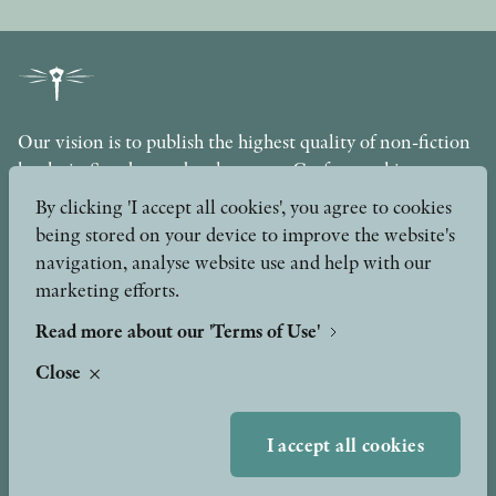
Our vision is to publish the highest quality of non-fiction
books in Sweden under the motto Craftsmanship,
Scholarship and Quality. The publishing company is part
By clicking 'I accept all cookies', you agree to cookies
of the Axel and Margaret Ax:son Johnson Foundation for
being stored on your device to improve the website's
Public Benefit.
navigation, analyse website use and help with our
marketing efforts.
info@stolpepublishing.se
Read more about our 'Terms of Use'
Close
About
Awards & Formats
Awards
I accept all cookies
Other formats
Our Books