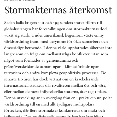
Stormakternas återkomst
Sedan kalla krigets slut och 1990-talets starka tilltro till
globaliseringen har föreställningen om stormakternas död
vuxit sig stark. Under amerikansk hegemoni växte en ny
världsordning fram, med utrymme för ökat samarbete och
ömsesidigt beroende. I denna värld uppfattades säkerhet inte
längre som en fråga om mellanstatliga konflikter, utan som
något som formades av gemensamma och
gränsöverskridande utmaningar – klimatförändringar,
terrorism och andra komplexa geopolitiska processer. De
senaste tio åren har dock vittnat om en krackelerande
internationell struktur där rivaliteten mellan öst och väst,
eller mellan de mest inflytelserika staterna, åter tagit plats.
Denna utveckling är en övergång från en i praktiken unipolär
världsordning till en med allt tydligare multipolära
förtecken, där flera stormakter konkurrerar om makt och
inflytande. Den traditionella geopolitiken har åter blivit