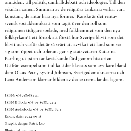
områden: till politik, samhällsdebatt och ideologier. Till den
sekulära zonen. Summan av de religiösa tankarna verkar vara
konstant, de antar bara nya former. Kanske är det rentav
svensk socialdemokrati som tagit över den roll som
religionen tidigare spelade, med folkhemmet som den nya
folkkyrkan? I ett försök att förstå hur Sverige blivit som det
blivit och varför det är så svårt att avvika i ett land som ser
sig som öppet och tolerant ger sig statsvetaren Katarina
Barrling ut på en tankeväckande färd genom historien.
Utifrån exempel som i olika tider klassats som avvikare bland
dem Olaus Petri, Eyvind Johnson, Sverigedemokraterna och
Lena Andersson klarnar bilden av det extrema landet lagom.
ISBN: 9789189882331
ISBN E-Book: 978-91-89882-74-4
ISBN Audiobook: 978-91-89882-62-1
Release date: 2024-09-18
Graphic design: Patric Leo
Illustrated. 250 pages.