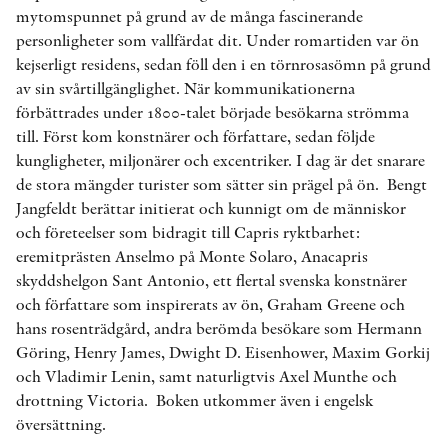
mytomspunnet på grund av de många fascinerande
personligheter som vallfärdat dit. Under romartiden var ön
kejserligt residens, sedan föll den i en törnrosasömn på grund
av sin svårtillgänglighet. När kommunikationerna
förbättrades under 1800-talet började besökarna strömma
till. Först kom konstnärer och författare, sedan följde
kungligheter, miljonärer och excentriker. I dag är det snarare
de stora mängder turister som sätter sin prägel på ön. Bengt
Jangfeldt berättar initierat och kunnigt om de människor
och företeelser som bidragit till Capris ryktbarhet:
eremitprästen Anselmo på Monte Solaro, Anacapris
skyddshelgon Sant Antonio, ett flertal svenska konstnärer
och författare som inspirerats av ön, Graham Greene och
hans rosenträdgård, andra berömda besökare som Hermann
Göring, Henry James, Dwight D. Eisenhower, Maxim Gorkij
och Vladimir Lenin, samt naturligtvis Axel Munthe och
drottning Victoria. Boken utkommer även i engelsk
översättning.