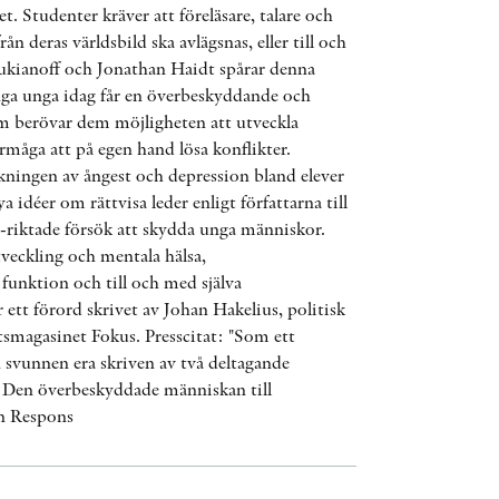
t. Studenter kräver att föreläsare, talare och
AWARDS
ån deras världsbild ska avlägsnas, eller till och
ukianoff och Jonathan Haidt spårar denna
OTHER FORMATS
ånga unga idag får en överbeskyddande och
m berövar dem möjligheten att utveckla
rmåga att på egen hand lösa konflikter.
ökningen av ångest och depression bland elever
idéer om rättvisa leder enligt författarna till
riktade försök att skydda unga människor.
PEER REVIEW PROCESS
utveckling och mentala hälsa,
funktion och till och med själva
ett förord skrivet av Johan Hakelius, politisk
tsmagasinet Fokus. Presscitat: "Som ett
svunnen era skriven av två deltagande
r Den överbeskyddade människan till
en Respons