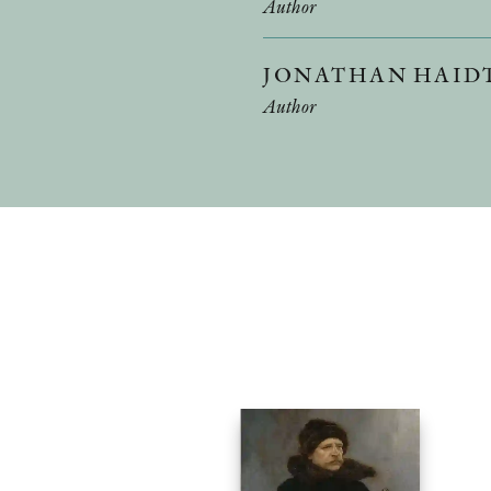
Author
JONATHAN HAID
Author