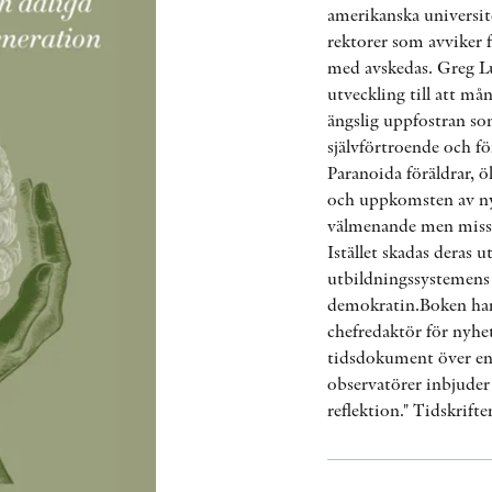
amerikanska universite
rektorer som avviker fr
med avskedas. Greg L
utveckling till att m
ängslig uppfostran so
självförtroende och fö
Paranoida föräldrar, 
och uppkomsten av nya 
välmenande men miss-
Istället skadas deras 
utbildningssystemens 
demokratin.Boken har 
chefredaktör för nyhe
tidsdokument över en 
observatörer inbjude
reflektion." Tidskrift