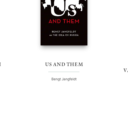
I
US AND THEM
V
Bengt Jangfeldt