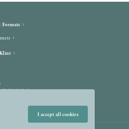
 Formats
rmats
Klint
iew process
I accept all cookies