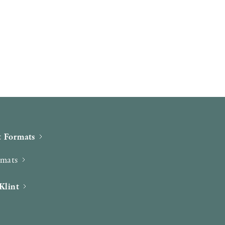
 Formats
rmats
Klint