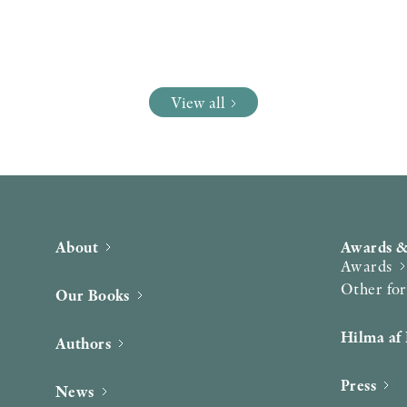
View all
About
Awards &
Awards
Other fo
Our Books
Hilma af 
Authors
Press
News