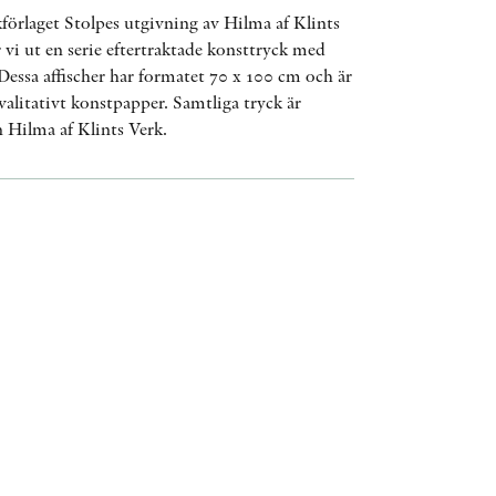
örlaget Stolpes utgivning av Hilma af Klints
AWARDS
 vi ut en serie eftertraktade konsttryck med
OTHER FORMATS
Dessa affischer har formatet 70 x 100 cm och är
alitativt konstpapper. Samtliga tryck är
n Hilma af Klints Verk.
PEER REVIEW PROCESS