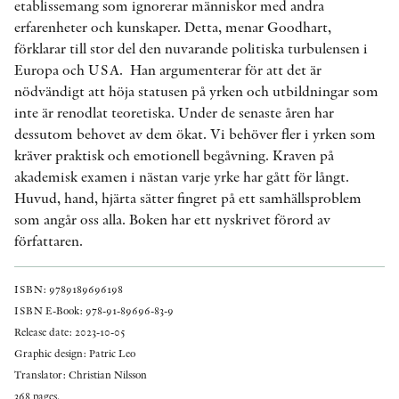
etablissemang som ignorerar människor med andra
erfarenheter och kunskaper. Detta, menar Goodhart,
förklarar till stor del den nuvarande politiska turbulensen i
Europa och USA. Han argumenterar för att det är
nödvändigt att höja statusen på yrken och utbildningar som
inte är renodlat teoretiska. Under de senaste åren har
dessutom behovet av dem ökat. Vi behöver fler i yrken som
kräver praktisk och emotionell begåvning. Kraven på
akademisk examen i nästan varje yrke har gått för långt.
Huvud, hand, hjärta sätter fingret på ett samhällsproblem
som angår oss alla. Boken har ett nyskrivet förord av
författaren.
ISBN: 9789189696198
ISBN E-Book: 978-91-89696-83-9
Release date: 2023-10-05
Graphic design: Patric Leo
Translator: Christian Nilsson
368 pages.