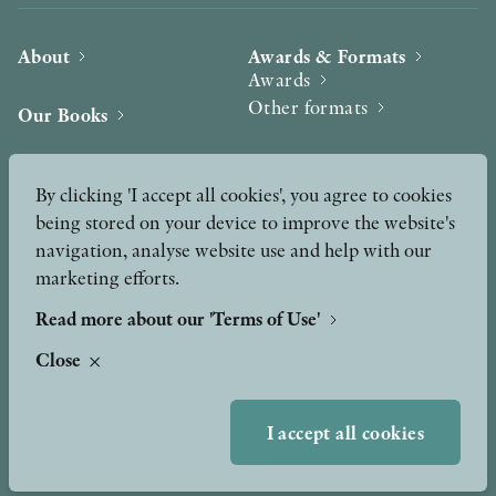
About
Awards & Formats
Awards
Other formats
Our Books
Hilma af Klint
Authors
By clicking 'I accept all cookies', you agree to cookies
being stored on your device to improve the website's
Press
News
navigation, analyse website use and help with our
marketing efforts.
Contact
Podcast & Video
Peer Review process
Read more about our 'Terms of Use'
Close
TERMS OF USE
I accept all cookies
GDPR