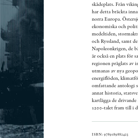
skådeplats. Från vikin
har detta bräckta inna
norra Europa. Östersj
ekonomiska och polit
medeltiden, stormakts
och Ryssland, samt de 
Napoleonkrigen, de bå
är också en plats för 
regionen präglats av i
utmanas av nya geopol
energiflöden, klimatf
omfattande antologi s
annat historia, statsv
kartlägga de drivande
1200-talet fram till i 
ISBN: 9789189882423