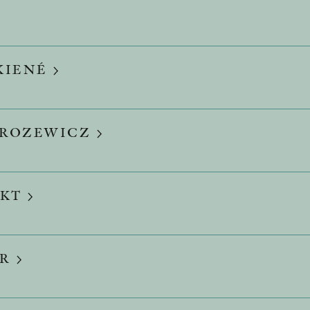
KIENÉ
MROZEWICZ
EKT
ER