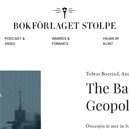
PODCAST &
AWARDS &
HILMA AF
VIDEO
FORMATS
KLINT
Tobias Boestad, Axe
The Bal
Geopol
Östersjön är mer än ba