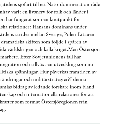
gatidens sjöfart till ett Nato-dominerat område
AWARDS
nhav varit en livsnerv för folk och länder i
ön har fungerat som en knutpunkt för
OTHER FORMATS
iska relationer: Hansans dominans under
tidens strider mellan Sverige, Polen-Litauen
dramatiska skiften som följde i spåren av
da världskrigen och kalla kriget.Men Östersjön
samarbete. Efter Sovjetunionens fall har
ntegration och tillväxt en utveckling som nu
PEER REVIEW PROCESS
itiska spänningar. Hur påverkas framtiden av
örändringar och militärstrategier?I denna
amlas bidrag av ledande forskare inom bland
etenskap och internationella relationer för att
 krafter som format Östersjöregionen från
dag.