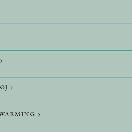
ØJ
S WARMING