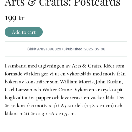
Arts & Crafts: Postcards
OTHER FORMATS
199
kr
Add to cart
ISBN:
9789189882973
Published:
2025-05-08
PEER REVIEW PROCESS
I samband med utgivningen av Arts & Crafts. Idéer som
formade världen ger vi ut en vykortslåda med motiv från
boken av konstnärer som William Morris, John Ruskin,
Carl Larsson och Walter Crane. Vykorten är tryckta på
högkvalitativt papper och levereras i en vacker låda. Det
är 40 kort (10 motiv x 4) i A5-storlek (14,8 x 21 cm) och
lådans mått är ca 3 x 16 x 21,5 cm.