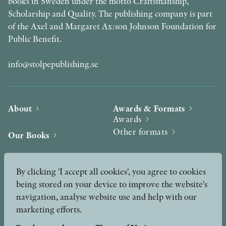
books in Sweden under the motto Craftsmanship,
Scholarship and Quality. The publishing company is part
of the Axel and Margaret Ax:son Johnson Foundation for
Public Benefit.
info@stolpepublishing.se
About
Awards & Formats
Awards
Other formats
Our Books
Hilma af Klint
Authors
By clicking 'I accept all cookies', you agree to cookies
being stored on your device to improve the website's
Press
News
navigation, analyse website use and help with our
marketing efforts.
Contact
Podcast & Video
Peer Review process