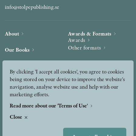
info@stolpepublishing.se
About
Awards & Formats
Awards
Other formats
Our Books
Hilma af Klint
Authors
By clicking 'I accept all cookies', you agree to cookies
being stored on your device to improve the website's
Press
News
navigation, analyse website use and help with our
marketing efforts.
Contact
Podcast & Video
Peer Review process
Read more about our 'Terms of Use'
Close
TERMS OF USE