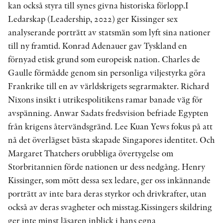
kan också styra till synes givna historiska förlopp.I
Ledarskap (Leadership, 2022) ger Kissinger sex
analyserande porträtt av statsmän som lyft sina nationer
till ny framtid. Konrad Adenauer gav Tyskland en
förnyad etisk grund som europeisk nation. Charles de
Gaulle förmådde genom sin personliga viljestyrka göra
Frankrike till en av världskrigets segrarmakter. Richard
Nixons insikt i utrikespolitikens ramar banade väg för
avspänning. Anwar Sadats fredsvision befriade Egypten
från krigens återvändsgränd. Lee Kuan Yews fokus på att
nå det överlägset bästa skapade Singapores identitet. Och
Margaret Thatchers orubbliga övertygelse om
Storbritannien förde nationen ur dess nedgång. Henry
Kissinger, som mött dessa sex ledare, ger oss inkännande
porträtt av inte bara deras styrkor och drivkrafter, utan
också av deras svagheter och misstag.Kissingers skildring
ger inte minst läsaren inblick i hans egna