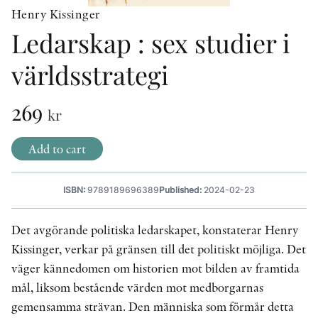
Henry Kissinger
OTHER FORMATS
Ledarskap : sex studier i
världsstrategi
269
kr
PEER REVIEW PROCESS
Add to cart
ISBN:
9789189696389
Published:
2024-02-23
Det avgörande politiska ledarskapet, konstaterar Henry
Kissinger, verkar på gränsen till det politiskt möjliga. Det
väger kännedomen om historien mot bilden av framtida
mål, liksom bestående värden mot medborgarnas
gemensamma strävan. Den människa som förmår detta