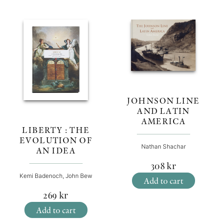
JOHNSON LINE
AND LATIN
AMERICA
LIBERTY : THE
EVOLUTION OF
Nathan Shachar
AN IDEA
308
kr
Kemi Badenoch, John Bew
Add to cart
269
kr
Add to cart