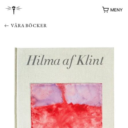
MENY
VÅRA BÖCKER
YUKIKO OCH PATRIK MÖTER
STOLPE STORIES
UTMÄRKELSER
VIDEOGALLERI
ÖVRIGA FORMAT