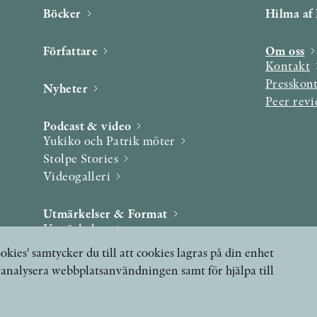
Böcker
Hilma af 
Författare
Om oss
Kontakt
Presskon
Nyheter
Peer rev
Podcast & video
Yukiko och Patrik möter
Stolpe Stories
Videogalleri
Utmärkelser & Format
Utmärkelser
Övriga format
okies' samtycker du till att cookies lagras på din enhet
, analysera webbplatsanvändningen samt för hjälpa till