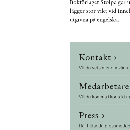
Bokförlaget Stolpe ger 
lägger stor vikt vid inne
utgivna på engelska.
Kontakt
Vill du veta mer om vår ut
Medarbetar
Vill du komma i kontakt m
Press
Här hittar du pressmeddel