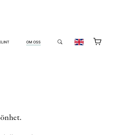
KLINT
OM OSS
YUKIKO OCH PATRIK MÖTER
könhet.
STOLPE STORIES
UTMÄRKELSER
VIDEOGALLERI