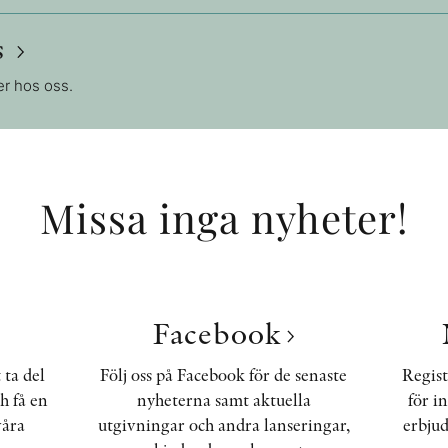
s
ter hos oss.
Missa inga nyheter!
Facebook
 ta del
Följ oss på Facebook för de senaste
Regist
h få en
nyheterna samt aktuella
för i
våra
utgivningar och andra lanseringar,
erbjud