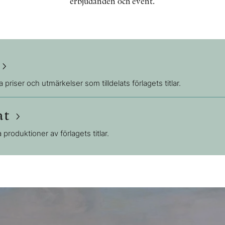
erbjudanden och event.
r
a priser och utmärkelser som tilldelats förlagets titlar.
at
a produktioner av förlagets titlar.