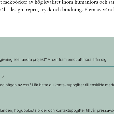
ut fackböcker av hög kvalitet inom humaniora och sa
håll, design, repro, tryck och bindning. Flera av våra
givning eller andra projekt? Vi ser fram emot att höra ifrån dig!
e
ed någon av oss? Här hittar du kontaktuppgifter till enskilda med
anden, högupplösta bilder och kontaktuppgifter till vår pressavd