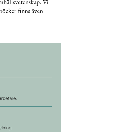
mhällsvetenskap. Vi
ÖVRIGA FORMAT
 böcker finns även
KONTAKT
PRESSKONTAKT
PEER REVIEW-PROCESSEN
arbetare.
elning.