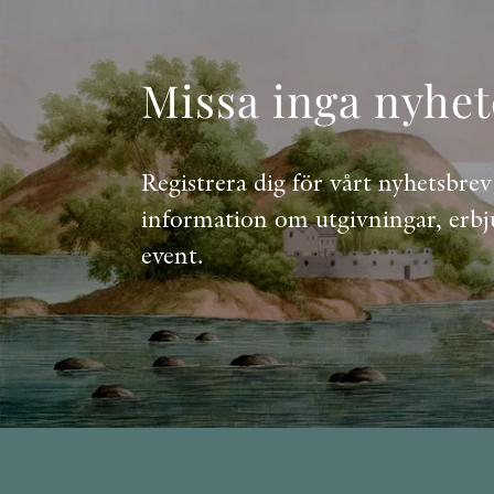
Missa inga nyhet
Registrera dig för vårt nyhetsbrev
information om utgivningar, erb
event.