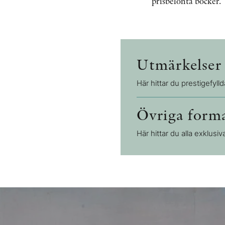
prisbelönta böcker.
Utmärkelse
Här hittar du prestigefylld
Övriga form
Här hittar du alla exklusiv