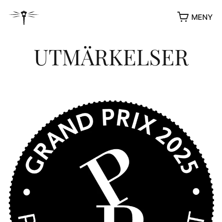
MENY
UTMÄRKELSER
YUKIKO OCH PATRIK MÖTER
STOLPE STORIES
UTMÄRKELSER
VIDEOGALLERI
ÖVRIGA FORMAT