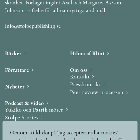
skönhet. Förlaget ingår i Axel och Margaret Ax:son
Johnsons stiftelse för allmännyttiga ändamål.
info@stolpepublishing.se
Böcker
Hilma af Klint
Författare
Om oss
Kontakt
Presskontakt
Nyheter
Peer review-processen
Podcast & video
Yukiko och Patrik möter
Stolpe Stories
Videogalleri
Genom att klicka på 'Jag accepterar alla cookies'