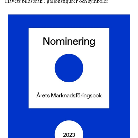
Havets bildspråk : galjonsfigurer och symboler