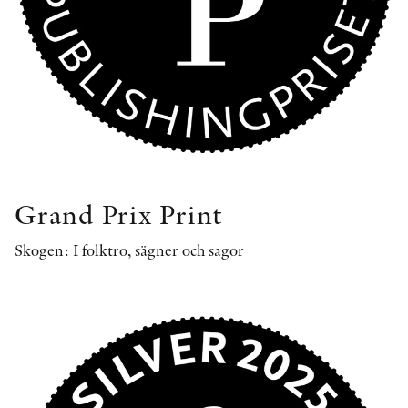
KONTAKT
PRESSKONTAKT
PEER REVIEW-PROCESSEN
Grand Prix Print
Skogen: I folktro, sägner och sagor