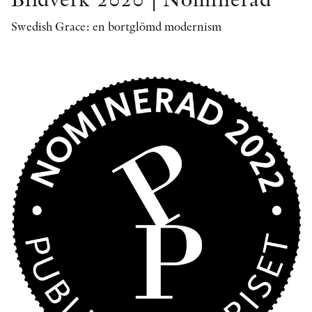
Swedish Grace: en bortglömd modernism