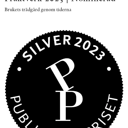
Brukets trädgård genom tiderna