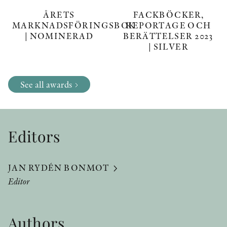
ÅRETS
FACKBÖCKER,
MARKNADSFÖRINGSBOK
REPORTAGE OCH
| NOMINERAD
BERÄTTELSER 2023
| SILVER
See all awards
Editors
JAN RYDÉN BONMOT
Editor
Authors