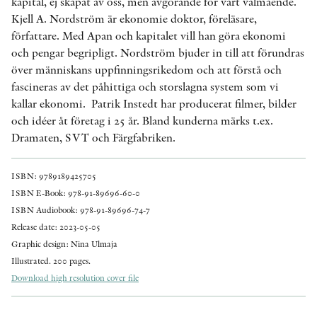
kapital, ej skapat av oss, men avgörande för vårt välmående.
Kjell A. Nordström är ekonomie doktor, föreläsare,
författare. Med Apan och kapitalet vill han göra ekonomi
och pengar begripligt. Nordström bjuder in till att förundras
över människans uppfinningsrikedom och att förstå och
fascineras av det påhittiga och storslagna system som vi
kallar ekonomi. Patrik Instedt har producerat filmer, bilder
och idéer åt företag i 25 år. Bland kunderna märks t.ex.
Dramaten, SVT och Färgfabriken.
ISBN: 9789189425705
ISBN E-Book: 978-91-89696-60-0
ISBN Audiobook: 978-91-89696-74-7
Release date: 2023-05-05
Graphic design: Nina Ulmaja
Illustrated. 200 pages.
Download high resolution cover file