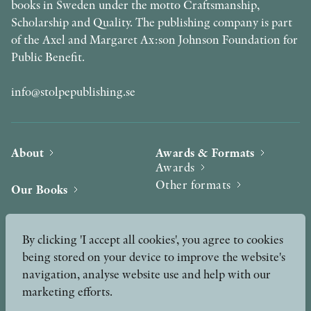
books in Sweden under the motto Craftsmanship,
Scholarship and Quality. The publishing company is part
of the Axel and Margaret Ax:son Johnson Foundation for
Public Benefit.
info@stolpepublishing.se
About
Awards & Formats
Awards
Other formats
Our Books
Hilma af Klint
Authors
By clicking 'I accept all cookies', you agree to cookies
being stored on your device to improve the website's
Press
News
navigation, analyse website use and help with our
marketing efforts.
Contact
Podcast & Video
Peer Review process