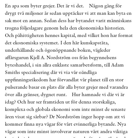
En apa som byter grejer. Det är vi det. Någon gång för
drygt två miljoner år sedan upptäcker vi att man kan byta en
sak mot en annan. Sedan dess har bytandet varit människans
trogna följeslagare genom hela den ekonomiska historien.
Och påhittigheten hennes kapital, med vilket hon har format
det ekonomiska systemet. I den här kunskapstäta,
underhållande och ögonöppnande boken, vägleder
affärsgurun Kjell A. Nordström oss från begynnelsens
byteshandel, i sin allra enklaste samarbetsform, till Adam
Smiths specialisering där vi via vår oändliga
uppfinningsrikedom har förvandlat vår planet till en stor
pulserande basar en plats där alla byter grejer med varandra
över alla gränser, dygnet runt. Hur hamnade vi där vi är
idag? Och hur ser framtiden ut för denna storskaliga,
komplexa och globala ekonomi som inte minst de senaste
åren visat sig sårbar? Dr Nordström inger hopp om att vi
kommer finna nya vägar för vårt evinnerliga bytande. Nya
vägar som inte minst involverar naturen vårt andra viktiga