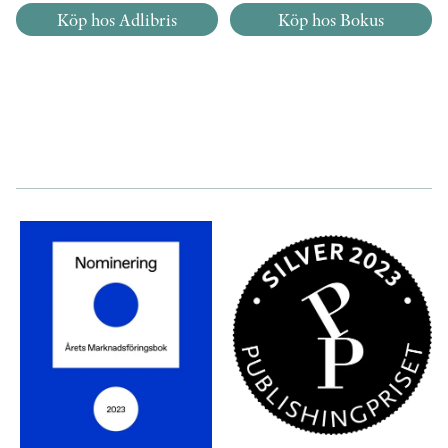
Köp hos Adlibris
Köp hos Bokus