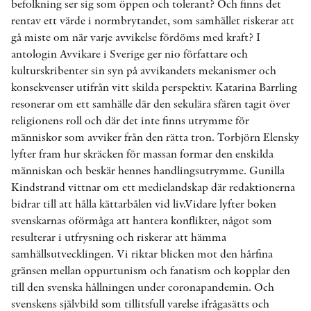
befolkning ser sig som öppen och tolerant? Och finns det
rentav ett värde i normbrytandet, som samhället riskerar att
gå miste om när varje avvikelse fördöms med kraft? I
antologin Avvikare i Sverige ger nio författare och
kulturskribenter sin syn på avvikandets mekanismer och
konsekvenser utifrån vitt skilda perspektiv. Katarina Barrling
resonerar om ett samhälle där den sekulära sfären tagit över
religionens roll och där det inte finns utrymme för
människor som avviker från den rätta tron. Torbjörn Elensky
lyfter fram hur skräcken för massan formar den enskilda
människan och beskär hennes handlingsutrymme. Gunilla
Kindstrand vittnar om ett medielandskap där redaktionerna
bidrar till att hålla kättarbålen vid liv.Vidare lyfter boken
svenskarnas oförmåga att hantera konflikter, något som
resulterar i utfrysning och riskerar att hämma
samhällsutvecklingen. Vi riktar blicken mot den hårfina
gränsen mellan oppurtunism och fanatism och kopplar den
till den svenska hållningen under coronapandemin. Och
svenskens självbild som tillitsfull varelse ifrågasätts och