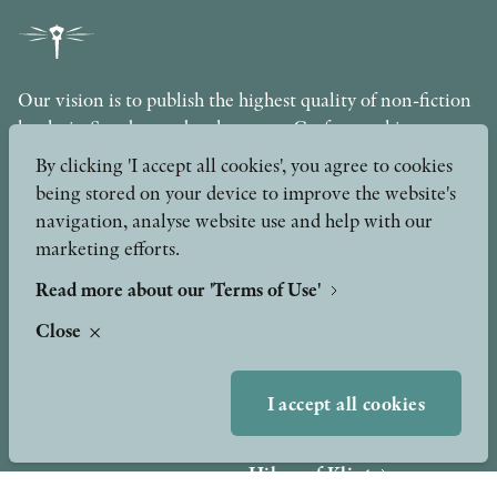
Our vision is to publish the highest quality of non-fiction
books in Sweden under the motto Craftsmanship,
Scholarship and Quality. The publishing company is part
By clicking 'I accept all cookies', you agree to cookies
of the Axel and Margaret Ax:son Johnson Foundation for
being stored on your device to improve the website's
Public Benefit.
navigation, analyse website use and help with our
marketing efforts.
info@stolpepublishing.se
Read more about our 'Terms of Use'
Close
About
Awards & Formats
Awards
I accept all cookies
Other formats
Our Books
Hilma af Klint
Authors