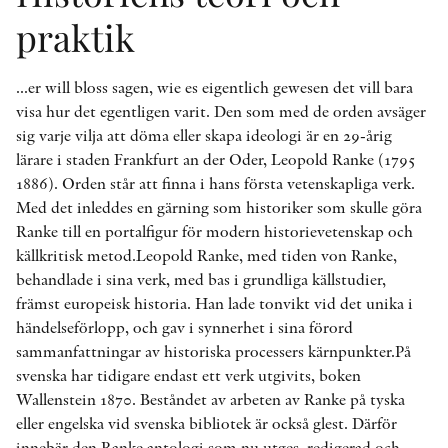
praktik
...er will bloss sagen, wie es eigentlich gewesen det vill bara
visa hur det egentligen varit. Den som med de orden avsäger
sig varje vilja att döma eller skapa ideologi är en 29-årig
lärare i staden Frankfurt an der Oder, Leopold Ranke (1795
1886). Orden står att finna i hans första vetenskapliga verk.
Med det inleddes en gärning som historiker som skulle göra
Ranke till en portalfigur för modern historievetenskap och
källkritisk metod.Leopold Ranke, med tiden von Ranke,
behandlade i sina verk, med bas i grundliga källstudier,
främst europeisk historia. Han lade tonvikt vid det unika i
händelseförlopp, och gav i synnerhet i sina förord
sammanfattningar av historiska processers kärnpunkter.På
svenska har tidigare endast ett verk utgivits, boken
Wallenstein 1870. Beståndet av arbeten av Ranke på tyska
eller engelska vid svenska bibliotek är också glest. Därför
innebär den Ranke antologi som nu utges, redigerad och