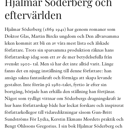
Hjalmar Söderberg och
eftervärlden
Hjalmar Söderberg (1869 1941) har genom romaner som
Doktor Glas, Martin Bircks ungdom och Den allvarsamma
leken kommit att bli en av våra mest lästa och älskade
författare. Trots sin sparsamma produktion räknas hans
författarskap idag som ett av de mer betydelsefulla från
svenskt 1900- tal. Men så har det inte alltid varit. Länge
fanns det en njugg inställning till denne författare: han
ansågs sakna fantasikraft och förmåga att skapa levande
gestalter. Inte förrän på 1980-talet, fyrtio år efter sin
bortgång, började han erhålla den ställning han förtjänar.
Något som tydligt vittnar om Söderbergs dragningskraft är
hur hans författarskap både har lockat forskare och inspirerat
författarkollegor till vidarediktningar såsom Gun-Britt
Sundströms För Lydia, Kerstin Ekmans Mordets praktik och
Bengt Ohlssons Gregorius. I sin bok Hjalmar Söderberg och