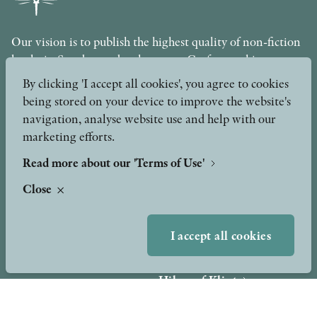
Our vision is to publish the highest quality of non-fiction
books in Sweden under the motto Craftsmanship,
Scholarship and Quality. The publishing company is part
By clicking 'I accept all cookies', you agree to cookies
of the Axel and Margaret Ax:son Johnson Foundation for
being stored on your device to improve the website's
Public Benefit.
navigation, analyse website use and help with our
marketing efforts.
info@stolpepublishing.se
Read more about our 'Terms of Use'
Close
About
Awards & Formats
Awards
I accept all cookies
Other formats
Our Books
Hilma af Klint
Authors