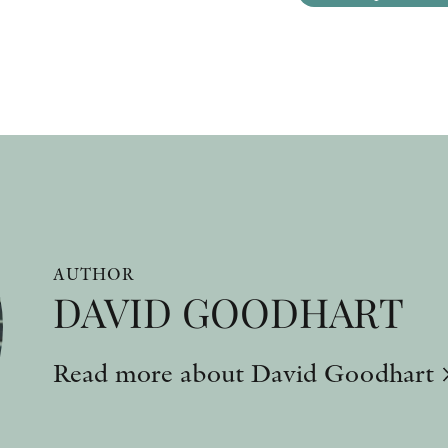
AUTHOR
DAVID GOODHART
Read more about David Goodhart