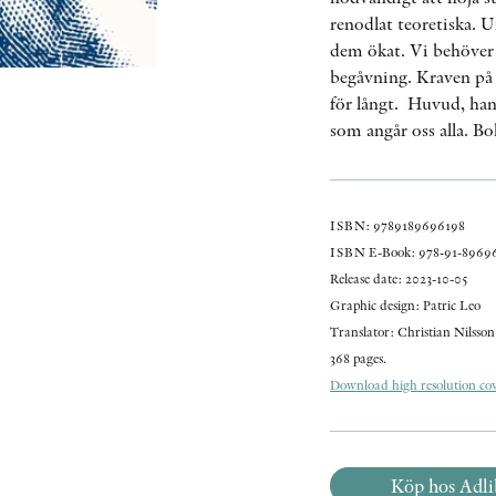
renodlat teoretiska. 
dem ökat. Vi behöver 
begåvning. Kraven på 
för långt. Huvud, hand
som angår oss alla. Bo
ISBN: 9789189696198
ISBN E-Book: 978-91-89696
Release date: 2023-10-05
Graphic design: Patric Leo
Translator: Christian Nilsson
368 pages.
Download high resolution cove
Köp hos Adli