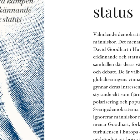
status
Välmående demokratie
människor. Det menar 
David Goodhart i Huv
erkännande och status
samhällen där deras v
och debatt. De är välb
globaliseringens vinna
gynnar deras intresse
styrande elit som fjär
polarisering och popu
Sverigedemokraterna 
ignorerar människor m
menar Goodhart, förkla
turbulensen i Europa
nödvändigt att höja s