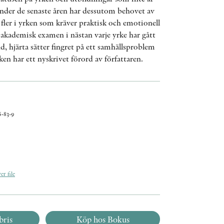
Under de senaste åren har dessutom behovet av
fler i yrken som kräver praktisk och emotionell
akademisk examen i nästan varje yrke har gått
, hjärta sätter fingret på ett samhällsproblem
ken har ett nyskrivet förord av författaren.
-83-9
r file
bris
Köp hos Bokus