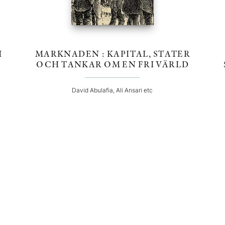
I
MARKNADEN : KAPITAL, STATER
OCH TANKAR OM EN FRI VÄRLD
David Abulafia, Ali Ansari etc