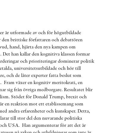
AWARDS
OTHER FORMATS
r är utformade av och för högutbildade
den brittiske författaren och debattören
ud, hand, hjärta den nya kampen om
. Det han kallar den kognitiva klassen formar
ärderingar och prioriteringar dominerar politik
PEER REVIEW PROCESS
etalda, universitetsutbildade och hör till
re, och de låter experter fatta beslut som
n. Fram växer en kognitiv meritokrati, en
mar sig från övriga medborgare. Resultatet blir
lism. Stödet för Donald Trump, brexit och
är en reaktion mot ett etablissemang som
ed andra erfarenheter och kunskaper. Detta,
rar till stor del den nuvarande politiska
 och USA. Han argumenterar för att det är
tatusen på yrken och utbildningar som inte är