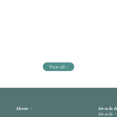
View all
About
Awards &
Awards