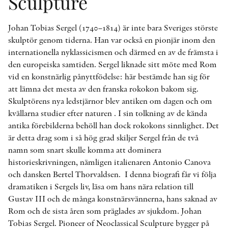
Sculpture
Johan Tobias Sergel (1740–1814) är inte bara Sveriges störste
skulptör genom tiderna. Han var också en pionjär inom den
internationella nyklassicismen och därmed en av de främsta i
den europeiska samtiden. Sergel liknade sitt möte med Rom
vid en konstnärlig pånyttfödelse: här bestämde han sig för
att lämna det mesta av den franska rokokon bakom sig.
Skulptörens nya ledstjärnor blev antiken om dagen och om
kvällarna studier efter naturen . I sin tolkning av de kända
antika förebilderna behöll han dock rokokons sinnlighet. Det
är detta drag som i så hög grad skiljer Sergel från de två
namn som snart skulle komma att dominera
historieskrivningen, nämligen italienaren Antonio Canova
och dansken Bertel Thorvaldsen. I denna biografi får vi följa
dramatiken i Sergels liv, läsa om hans nära relation till
Gustav III och de många konstnärsvännerna, hans saknad av
Rom och de sista åren som präglades av sjukdom. Johan
Tobias Sergel. Pioneer of Neoclassical Sculpture bygger på