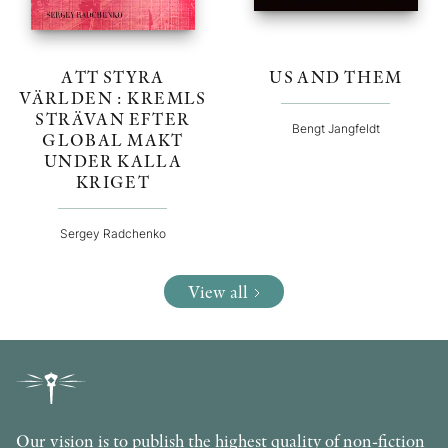
ATT STYRA
US AND THEM
VÄRLDEN : KREMLS
STRÄVAN EFTER
Bengt Jangfeldt
GLOBAL MAKT
UNDER KALLA
KRIGET
Sergey Radchenko
View all
Our vision is to publish the highest quality of non-fiction