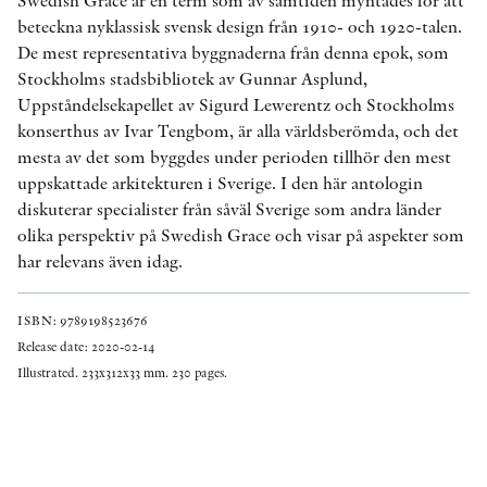
Swedish Grace är en term som av samtiden myntades för att
beteckna nyklassisk svensk design från 1910- och 1920-talen.
De mest representativa byggnaderna från denna epok, som
Stockholms stadsbibliotek av Gunnar Asplund,
Uppståndelsekapellet av Sigurd Lewerentz och Stockholms
konserthus av Ivar Tengbom, är alla världsberömda, och det
mesta av det som byggdes under perioden tillhör den mest
uppskattade arkitekturen i Sverige. I den här antologin
diskuterar specialister från såväl Sverige som andra länder
olika perspektiv på Swedish Grace och visar på aspekter som
har relevans även idag.
ISBN: 9789198523676
Release date: 2020-02-14
Illustrated. 233x312x33 mm. 230 pages.