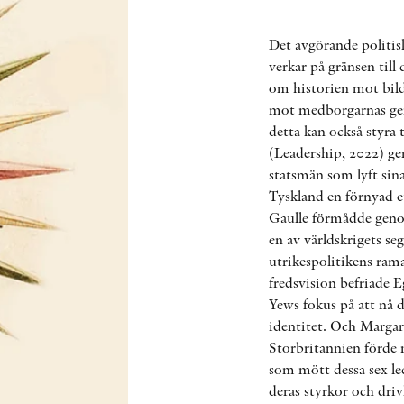
Det avgörande politis
verkar på gränsen till
om historien mot bild
mot medborgarnas ge
detta kan också styra 
(Leadership, 2022) ger
statsmän som lyft sin
Tyskland en förnyad e
Gaulle förmådde genom 
en av världskrigets se
utrikespolitikens ram
fredsvision befriade 
Yews fokus på att nå 
identitet. Och Margar
Storbritannien förde 
som mött dessa sex led
deras styrkor och driv