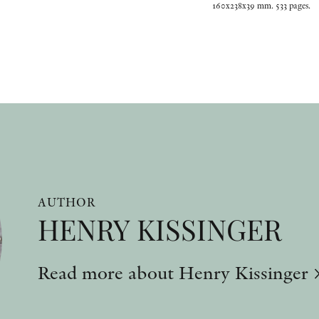
160x238x39 mm. 533 pages.
AUTHOR
HENRY KISSINGER
Read more about Henry Kissinger