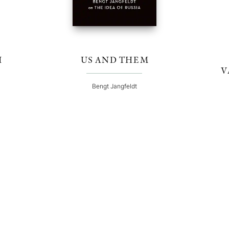
I
US AND THEM
V
Bengt Jangfeldt