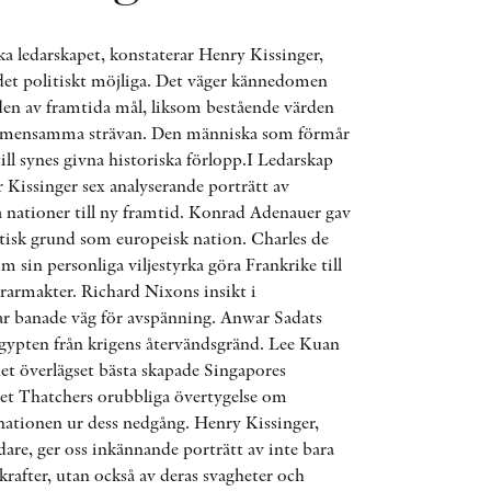
AWARDS
ka ledarskapet, konstaterar Henry Kissinger,
OTHER FORMATS
 det politiskt möjliga. Det väger kännedomen
en av framtida mål, liksom bestående värden
mensamma strävan. Den människa som förmår
till synes givna historiska förlopp.I Ledarskap
 Kissinger sex analyserande porträtt av
a nationer till ny framtid. Konrad Adenauer gav
tisk grund som europeisk nation. Charles de
PEER REVIEW PROCESS
sin personliga viljestyrka göra Frankrike till
grarmakter. Richard Nixons insikt i
ar banade väg för avspänning. Anwar Sadats
Egypten från krigens återvändsgränd. Lee Kuan
det överlägset bästa skapade Singapores
et Thatchers orubbliga övertygelse om
nationen ur dess nedgång. Henry Kissinger,
are, ger oss inkännande porträtt av inte bara
krafter, utan också av deras svagheter och