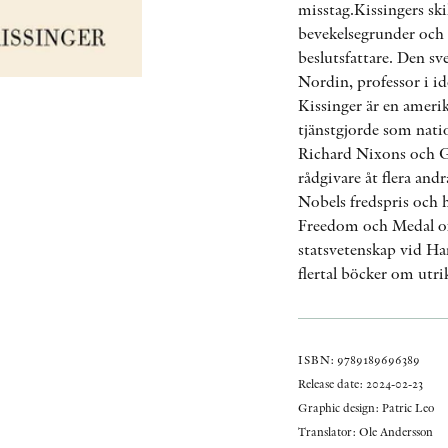
misstag.Kissingers ski
bevekelsegrunder och 
beslutsfattare. Den sv
Nordin, professor i i
Kissinger är en ameri
tjänstgjorde som natio
Richard Nixons och G
rådgivare åt flera and
Nobels fredspris och 
Freedom och Medal of 
statsvetenskap vid Har
flertal böcker om utri
ISBN: 9789189696389
Release date: 2024-02-23
Graphic design: Patric Leo
Translator: Ole Andersson