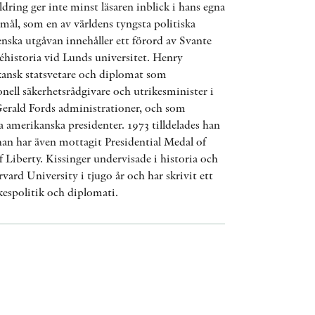
ldring ger inte minst läsaren inblick i hans egna
mål, som en av världens tyngsta politiska
enska utgåvan innehåller ett förord av Svante
déhistoria vid Lunds universitet. Henry
kansk statsvetare och diplomat som
nell säkerhetsrådgivare och utrikesminister i
erald Fords administrationer, och som
ra amerikanska presidenter. 1973 tilldelades han
han har även mottagit Presidential Medal of
Liberty. Kissinger undervisade i historia och
vard University i tjugo år och har skrivit ett
kespolitik och diplomati.