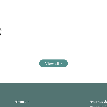
R
D
View all
About
Awards &
Awards