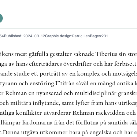
54
Published:
2024-03-12
Graphic design:
Patric Leo
Pages:
231
kens mest gåtfulla gestalter saknade Tiberius sin sto
a av hans efterträdares överdrifter och har förbisetts
ande studie ett porträtt av en komplex och motsägels
 tyrann och enstöring.Utifrån såväl en mängd antika 
er Rehman en nyanserad och multidisciplinär granskni
 och militära inflytande, samt lyfter fram hans utrikes
entliga konflikter utvärderar Rehman räckvidden oc
 tillämpar lärdomarna från det förflutna på samtida 
ik.Denna utgåva utkommer bara på engelska och har et