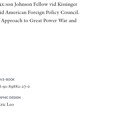
 Ax:son Johnson Fellow vid Kissinger
 vid American Foreign Policy Council.
ed Approach to Great Power War and
N E-BOOK
8-91-89882-27-0
APHIC DESIGN
tric Leo