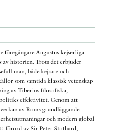
AWARDS
OTHER FORMATS
re föregångare Augustus kejserliga
 av historien. Trots det erbjuder
PEER REVIEW PROCESS
efull man, både kejsare och
källor som samtida klassisk vetenskap
ng av Tiberius filosofiska,
politiks effektivitet. Genom att
h verkan av Roms grundläggande
säkerhetsutmaningar och modern global
t förord av Sir Peter Stothard,