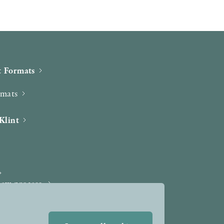
 Formats
rmats
Klint
iew process