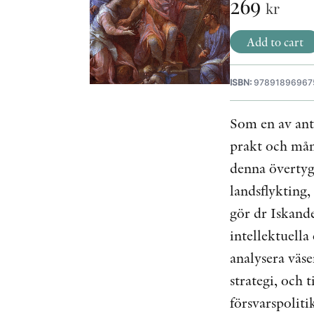
269
kr
Add to cart
ISBN:
97891896967
Som en av anti
prakt och mång
denna övertyg
landsflykting,
gör dr Iskand
intellektuella
analysera väs
strategi, och
försvarspolit