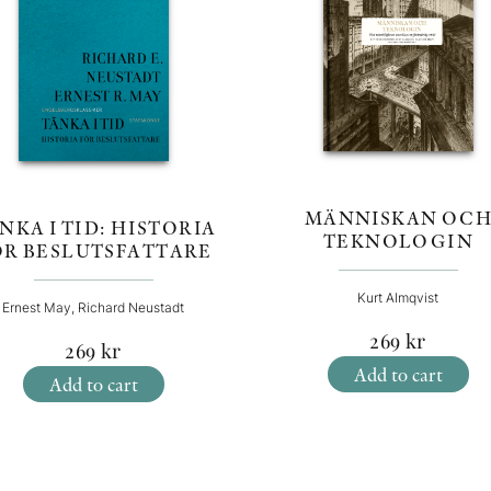
MÄNNISKAN OC
NKA I TID: HISTORIA
TEKNOLOGIN
ÖR BESLUTSFATTARE
Kurt Almqvist
Ernest May, Richard Neustadt
269
kr
269
kr
Add to cart
Add to cart