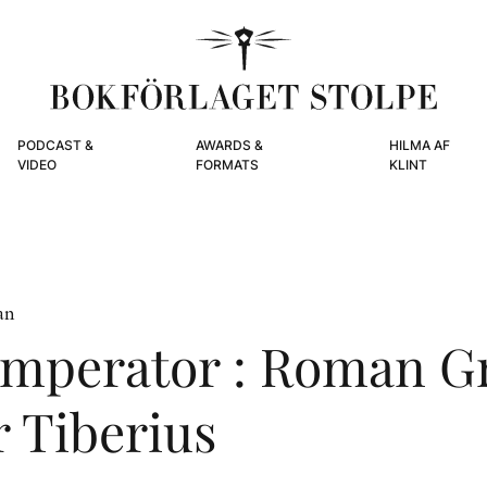
PODCAST &
AWARDS &
HILMA AF
VIDEO
FORMATS
KLINT
an
Imperator : Roman G
 Tiberius