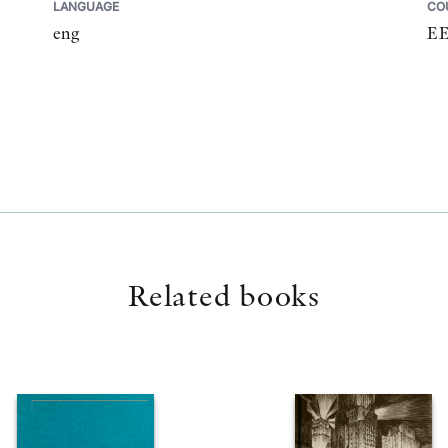
LANGUAGE
CO
eng
E
Related books