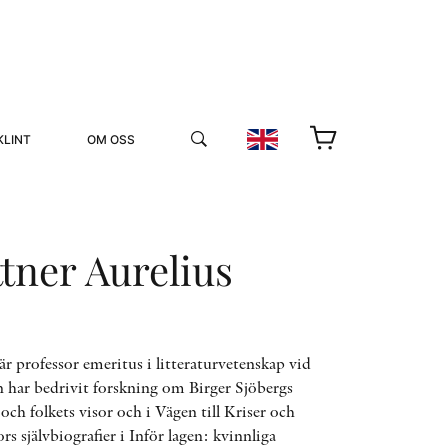
KLINT
OM OSS
tner Aurelius
YUKIKO OCH PATRIK MÖTER
är professor emeritus i litteraturvetenskap vid
 har bedrivit forskning om Birger Sjöbergs
STOLPE STORIES
 och folkets visor och i Vägen till Kriser och
UTMÄRKELSER
VIDEOGALLERI
s självbiografier i Inför lagen: kvinnliga