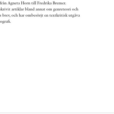
 från Agneta Horn till Fredrika Bremer.
ÖVRIGA FORMAT
skrivit artiklar bland annat om genreteori och
 brev, och har ombesörjt en textkritisk utgåva
ografi.
KONTAKT
PRESSKONTAKT
PEER REVIEW-PROCESSEN