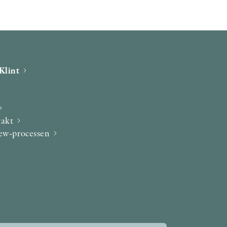
Klint
takt
iew-processen