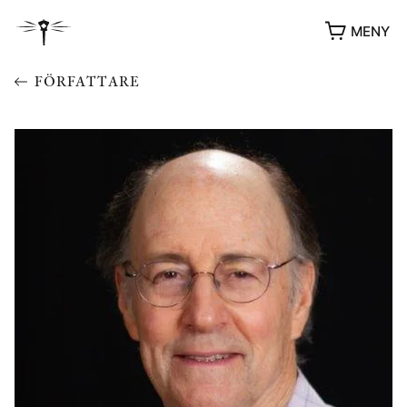
MENY
FÖRFATTARE
YUKIKO OCH PATRIK MÖTER
STOLPE STORIES
UTMÄRKELSER
VIDEOGALLERI
ÖVRIGA FORMAT