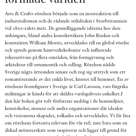
Arts & Crafts-rörelsen började som en motreaktion till
industrialismen och de rådande stilidealen i Storbritannien
vid 1800-talets mitt. De grundläggande idéerna hos dess
anhängare, bland andra konstkritikern John Ruskin och
konstnären William Morris, utvecklades till en global rörelse
och spreds genom hantverkskolonier och influerade
yrkesutövare på flera områden, från formgivning och
arkitektur till ornamentik och odling. Rörelsen nådde
Sverige några årtionden senare och tog sig uttryck som ett
romantiserande av det enkla livet, knutet till hemmet. En av
rörelsens frontfigurer i Sverige är Carl Larsson, vars färgrika
målningar är kända för att skildra vardagslivets enkelhet.I
den här boken gör tolv författare nedslag i de hemmiljöer,
konstskolor, museer och andra organisationer där idealen
och visionerna skapades, tolkades och utvecklades. Vi får läsa
om rörelsens fortsatta relevans för vår tid; inte bara som en
älskad mönsterskatt som inspirerar och ligger till grund för