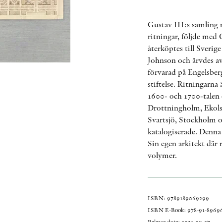
Gustav III:s samling
ritningar, följde med
återköptes till Sveri
Johnson och ärvdes av
förvarad på Engelsber
stiftelse. Ritningarna
1600- och 1700-talen 
Drottningholm, Ekols
Svartsjö, Stockholm o
katalogiserade. Denna
Sin egen arkitekt där 
volymer.
ISBN: 9789189069299
ISBN E-Book: 978-91-89696
Release date: 2021-09-27