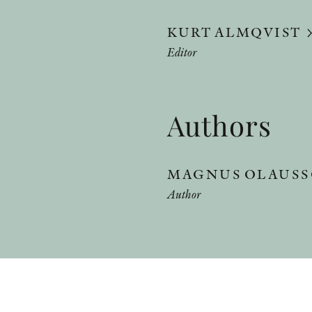
KURT ALMQVIST
Editor
Authors
MAGNUS OLAUS
Author