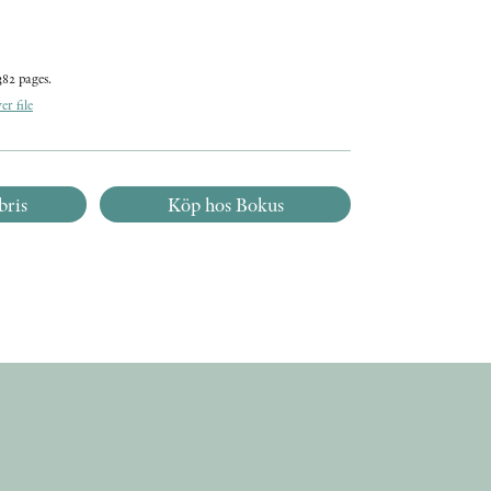
382 pages.
r file
bris
Köp hos Bokus