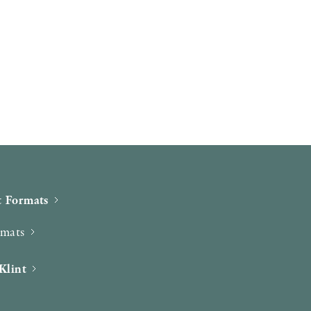
 Formats
rmats
Klint