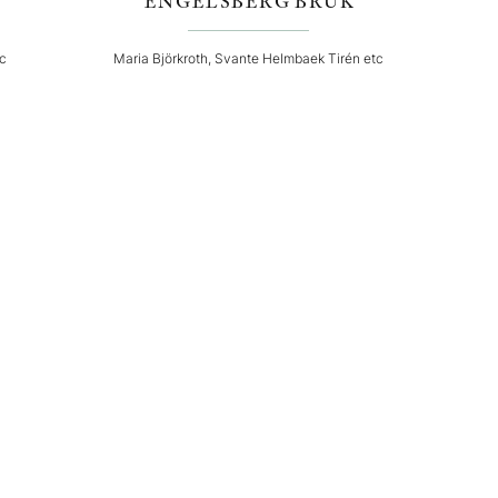
ENGELSBERG BRUK
tc
Maria Björkroth, Svante Helmbaek Tirén etc