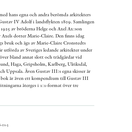
AWARDS
 med hans egna och andra berömda arkitekters
OTHER FORMATS
 Gustav IV Adolf i landsflykten 1809. Samlingen
ge 1925 av bröderna Helge och Axel Ax:son
 Axels dotter Marie-Claire. Den finns idag
gs bruk och ägs av Marie-Claire Cronstedts
 är utförda av Sveriges ledande arkitekter under
över bland annat slott och trädgårdar vid
und, Haga, Gripsholm, Karlberg, Ulriksdal,
PEER REVIEW PROCESS
ch Uppsala. Även Gustav III:s egna skisser är
 bok är även ett kompendium till Gustav III
ritningarna återges i 1:1-format över tre
-01-3