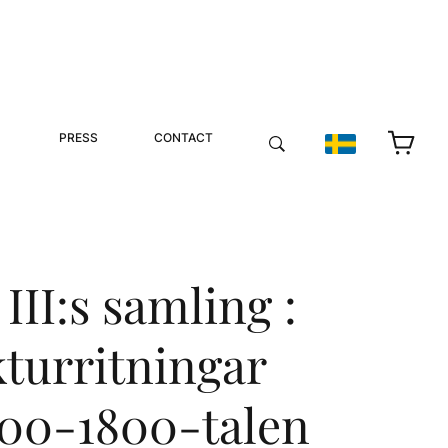
PRESS
CONTACT
III:s samling :
kturritningar
600-1800-talen