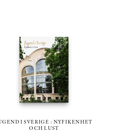
UGEND I SVERIGE : NYFIKENHET
OCH LUST