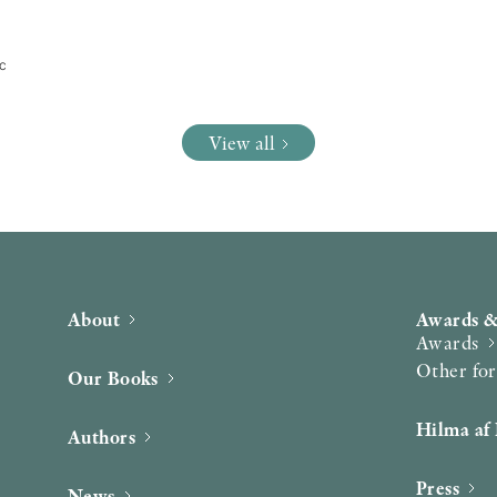
tc
View all
About
Awards &
Awards
Other fo
Our Books
Hilma af 
Authors
Press
News