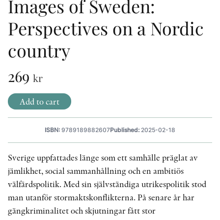
Images of Sweden:
OTHER FORMATS
Perspectives on a Nordic
country
269
kr
PEER REVIEW PROCESS
Add to cart
ISBN:
9789189882607
Published:
2025-02-18
Sverige uppfattades länge som ett samhälle präglat av
jämlikhet, social sammanhållning och en ambitiös
välfärdspolitik. Med sin självständiga utrikespolitik stod
man utanför stormaktskonflikterna. På senare år har
gängkriminalitet och skjutningar fått stor