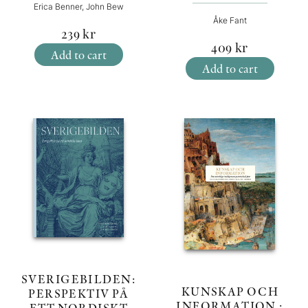
Erica Benner, John Bew
Åke Fant
239
kr
409
kr
Add to cart
Add to cart
SVERIGEBILDEN:
KUNSKAP OCH
PERSPEKTIV PÅ
INFORMATION :
ETT NORDISKT