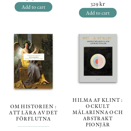
329
kr
Add to cart
Add to cart
HILMA AF KLINT :
OCKULT
OM HISTORIEN :
MÅLARINNA OCH
ATT LÄRA AV DET
ABSTRAKT
FÖRFLUTNA
PIONJÄR