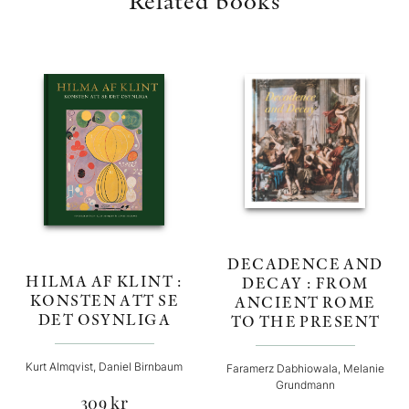
Related books
DECADENCE AND
HILMA AF KLINT :
DECAY : FROM
KONSTEN ATT SE
ANCIENT ROME
DET OSYNLIGA
TO THE PRESENT
Kurt Almqvist, Daniel Birnbaum
Faramerz Dabhiowala, Melanie
Grundmann
309
kr