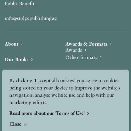
Public Benefit.
info@stolpepublishing.se
About
Awards & Formats
Awards
Other formats
Our Books
Hilma af Klint
Authors
By clicking 'I accept all cookies', you agree to cookies
being stored on your device to improve the website's
Press
News
navigation, analyse website use and help with our
marketing efforts.
Contact
Podcast & Video
Peer Review process
Read more about our 'Terms of Use'
Close