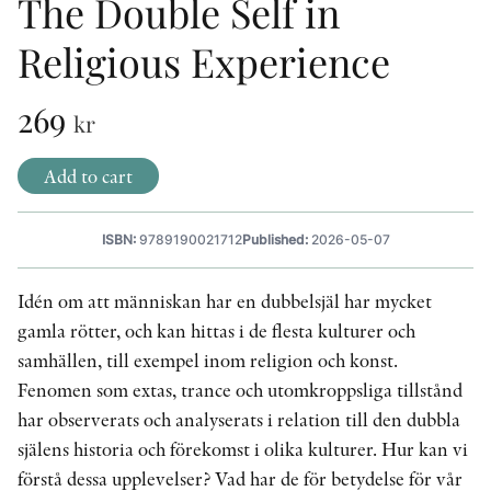
The Double Self in
OTHER FORMATS
Religious Experience
269
kr
Add to cart
PEER REVIEW PROCESS
ISBN:
9789190021712
Published:
2026-05-07
Idén om att människan har en dubbelsjäl har mycket
gamla rötter, och kan hittas i de flesta kulturer och
samhällen, till exempel inom religion och konst.
Fenomen som extas, trance och utomkroppsliga tillstånd
har observerats och analyserats i relation till den dubbla
själens historia och förekomst i olika kulturer. Hur kan vi
förstå dessa upplevelser? Vad har de för betydelse för vår