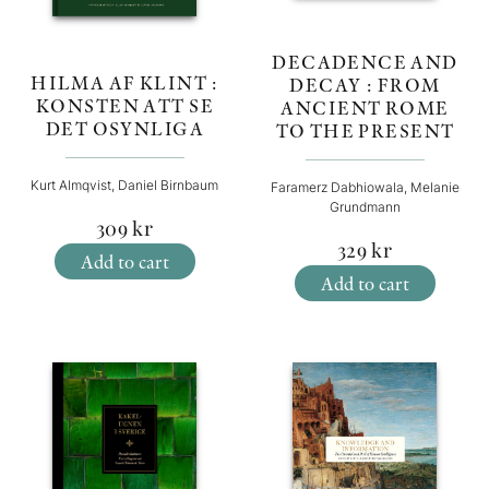
DECADENCE AND
HILMA AF KLINT :
DECAY : FROM
KONSTEN ATT SE
ANCIENT ROME
DET OSYNLIGA
TO THE PRESENT
Kurt Almqvist, Daniel Birnbaum
Faramerz Dabhiowala, Melanie
Grundmann
309
kr
329
kr
Add to cart
Add to cart