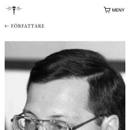
MENY
FÖRFATTARE
YUKIKO OCH PATRIK MÖTER
STOLPE STORIES
UTMÄRKELSER
VIDEOGALLERI
ÖVRIGA FORMAT