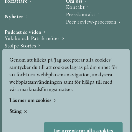
Författare
Om oss
Kontakt
Presskontakt
Nyheter
Peer review-processen
Podcast & video
Yukiko och Patrik möter
Stolpe Stories
Videogalleri
Genom att klicka på 'Jag accepterar alla cookies'
samtycker du till att cookies lagras på din enhet för
Utmärkelser & Format
att förbättra webbplatsens navigation, analysera
Utmärkelser
webbplatsanvändningen samt för hjälpa till med
Övriga format
våra marknadsföringsinsatser.
Läs mer om cookies
TERMS OF USE
Stäng
GDPR
Jag accepterar alla cookies