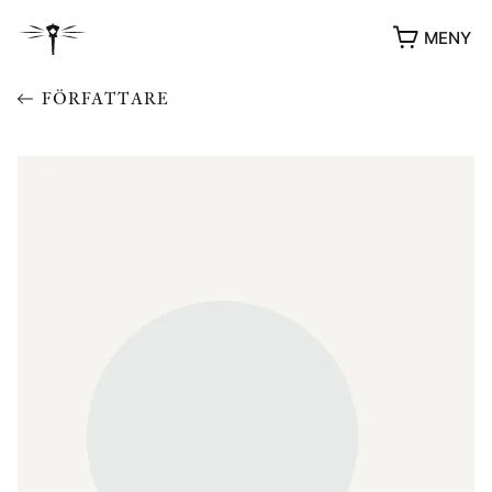
MENY
FÖRFATTARE
YUKIKO OCH PATRIK MÖTER
STOLPE STORIES
UTMÄRKELSER
VIDEOGALLERI
ÖVRIGA FORMAT