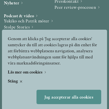
Presskontakt
Nyheter
Peer review-processen
Podcast & video
Yukiko och Patrik möter
Stolpe Stories
Videogalleri
Genom att klicka på 'Jag accepterar alla cookies'
samtycker du till att cookies lagras på din enhet för
Utmärkelser & Format
att förbättra webbplatsens navigation, analysera
Utmärkelser
webbplatsanvändningen samt för hjälpa till med
Övriga format
våra marknadsföringsinsatser.
Läs mer om cookies
TERMS OF USE
Stäng
GDPR
Jag accepterar alla cookies
VANLIGA FRÅGOR