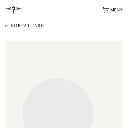
MENY
FÖRFATTARE
YUKIKO OCH PATRIK MÖTER
STOLPE STORIES
UTMÄRKELSER
VIDEOGALLERI
ÖVRIGA FORMAT