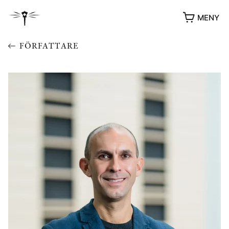
MENY
FÖRFATTARE
YUKIKO OCH PATRIK MÖTER
STOLPE STORIES
UTMÄRKELSER
VIDEOGALLERI
ÖVRIGA FORMAT