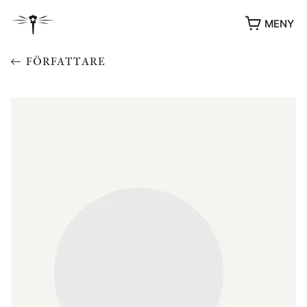
MENY
FÖRFATTARE
YUKIKO OCH PATRIK MÖTER
STOLPE STORIES
UTMÄRKELSER
VIDEOGALLERI
ÖVRIGA FORMAT